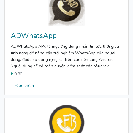
ADWhatsApp
ADWhatsApp APK là một ứng dụng nhắn tin tức thời giàu
tính năng để nâng cấp trải nghiệm WhatsApp của người
dùng, được sử dụng rộng rãi trên các nền tảng Android.
Người dùng sẽ có toàn quyền kiểm soát các t&ugrav...
9.80
V
Đọc thêm..