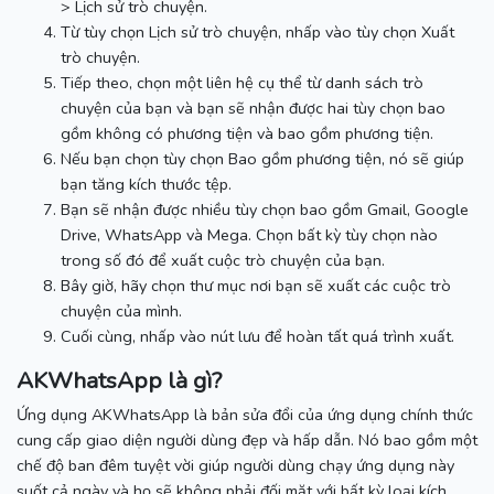
> Lịch sử trò chuyện.
Từ tùy chọn Lịch sử trò chuyện, nhấp vào tùy chọn Xuất
trò chuyện.
Tiếp theo, chọn một liên hệ cụ thể từ danh sách trò
chuyện của bạn và bạn sẽ nhận được hai tùy chọn bao
gồm không có phương tiện và bao gồm phương tiện.
Nếu bạn chọn tùy chọn Bao gồm phương tiện, nó sẽ giúp
bạn tăng kích thước tệp.
Bạn sẽ nhận được nhiều tùy chọn bao gồm Gmail, Google
Drive, WhatsApp và Mega.
Chọn bất kỳ tùy chọn nào
trong số đó để xuất cuộc trò chuyện của bạn.
Bây giờ, hãy chọn thư mục nơi bạn sẽ xuất các cuộc trò
chuyện của mình.
Cuối cùng, nhấp vào nút lưu để hoàn tất quá trình xuất.
AKWhatsApp là gì?
Ứng dụng AKWhatsApp là bản sửa đổi của ứng dụng chính thức
cung cấp giao diện người dùng đẹp và hấp dẫn.
Nó bao gồm một
chế độ ban đêm tuyệt vời giúp người dùng chạy ứng dụng này
suốt cả ngày và họ sẽ không phải đối mặt với bất kỳ loại kích