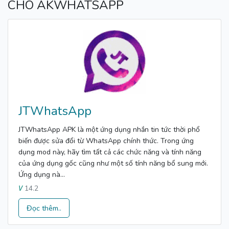
CHO AKWHATSAPP
JTWhatsApp
JTWhatsApp APK là một ứng dụng nhắn tin tức thời phổ
biến được sửa đổi từ WhatsApp chính thức. Trong ứng
dụng mod này, hãy tìm tất cả các chức năng và tính năng
của ứng dụng gốc cũng như một số tính năng bổ sung mới.
Ứng dụng nà...
14.2
V
Đọc thêm..