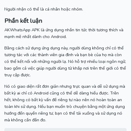
Người nhận có thể là cá nhân hoặc nhóm.
Phần kết luận
AKWhatsApp APK là ứng dụng nhắn tin tức thời tương thích và
mạnh mẽ nhất dành cho Android.
Bằng cách sử dụng ứng dụng này, người dùng không chỉ có thể
tương tác với các thành viên gia đình và bạn bè của họ mà còn
có thể kết nối với những người lạ.
Nó hỗ trợ nhiều loại ngôn ngữ,
bao gồm cả việc giúp người dùng từ khắp nơi trên thế giới có thể
truy cập được.
Nó có giao diện rất đơn giản nhưng trực quan và dễ sử dụng mà
bất kỳ ai chỉ có Android cũng có thể dễ dàng hiểu được.
Trên
hết, không có bất kỳ vấn đề riêng tư nào nên nó hoàn toàn an
toàn khi sử dụng.
Nếu bạn muốn trò chuyện bằng một ứng dụng
hướng đến quyền riêng tư, bạn có thể tải xuống và sử dụng nó
mà không cần đắn đo.