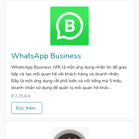
WhatsApp Business
WhatsApp Business APK là một ứng dụng nhắn tin để giao
tiếp và tạo mối quan hệ với khách hàng và doanh nhân.
Đây là một ứng dụng rất phổ biến và nổi tiếng mà 5 triệu
doanh nhân sử dụng để quản lý mối quan hệ khác...
2.25.6.4
V
Đọc thêm..