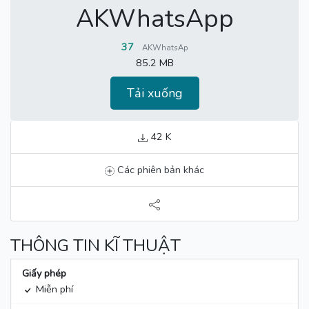
AKWhatsApp
37
AKWhatsAp
85.2 MB
Tải xuống
42 K
Các phiên bản khác
THÔNG TIN KĨ THUẬT
Giấy phép
Miễn phí