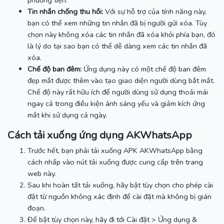
phương tiện.
Tin nhắn chống thu hồi:
Với sự hỗ trợ của tính năng này,
bạn có thể xem những tin nhắn đã bị người gửi xóa.
Tùy
chọn này không xóa các tin nhắn đã xóa khỏi phía bạn, đó
là lý do tại sao bạn có thể dễ dàng xem các tin nhắn đã
xóa.
Chế độ ban đêm:
Ứng dụng này có một chế độ ban đêm
đẹp mắt được thêm vào tạo giao diện người dùng bắt mắt.
Chế độ này rất hữu ích để người dùng sử dụng thoải mái
ngay cả trong điều kiện ánh sáng yếu và giảm kích ứng
mắt khi sử dụng cả ngày.
Cách tải xuống ứng dụng AKWhatsApp
Trước hết, bạn phải tải xuống APK AKWhatsApp bằng
cách nhấp vào nút tải xuống được cung cấp trên trang
web này.
Sau khi hoàn tất tải xuống, hãy bật tùy chọn cho phép cài
đặt từ nguồn không xác định để cài đặt mà không bị gián
đoạn.
Để bật tùy chọn này, hãy đi tới Cài đặt > Ứng dụng &