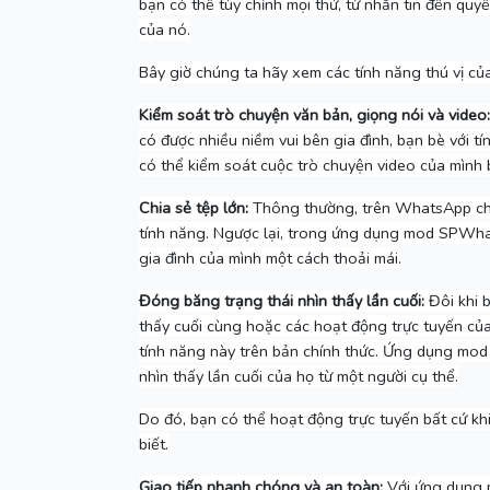
bạn có thể tùy chỉnh mọi thứ, từ nhắn tin đến quyền
của nó.
Bây giờ chúng ta hãy xem các tính năng thú vị củ
Kiểm soát trò chuyện văn bản, giọng nói và video:
có được nhiều niềm vui bên gia đình, bạn bè với tí
có thể kiểm soát cuộc trò chuyện video của mình 
Chia sẻ tệp lớn:
Thông thường, trên WhatsApp chín
tính năng.
Ngược lại, trong ứng dụng mod SPWhats
gia đình của mình một cách thoải mái.
Đóng băng trạng thái nhìn thấy lần cuối:
Đôi khi b
thấy cuối cùng hoặc các hoạt động trực tuyến củ
tính năng này trên bản chính thức.
Ứng dụng mod n
nhìn thấy lần cuối của họ từ một người cụ thể.
Do đó, bạn có thể hoạt động trực tuyến bất cứ k
biết.
Giao tiếp nhanh chóng và an toàn:
Với ứng dụng m