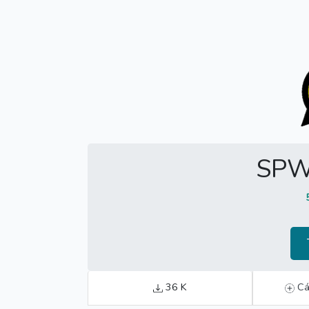
SPW
36 K
Cá