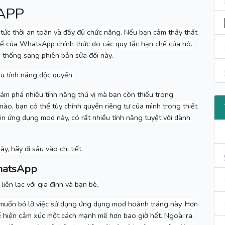
APP
ức thời an toàn và đầy đủ chức năng.
Nếu bạn cảm thấy thất
hế của WhatsApp chính thức do các quy tắc hạn chế của nó.
thống sang phiên bản sửa đổi này.
ều tính năng độc quyền.
m phá nhiều tính năng thú vị mà bạn còn thiếu trong
nào, bạn có thể tùy chỉnh quyền riêng tư của mình trong thiết
ên ứng dụng mod này, có rất nhiều tính năng tuyệt vời dành
, hãy đi sâu vào chi tiết.
hatsApp
ên lạc với gia đình và bạn bè.
 muốn bỏ lỡ việc sử dụng ứng dụng mod hoành tráng này.
Hơn
ể hiện cảm xúc một cách mạnh mẽ hơn bao giờ hết.
Ngoài ra,