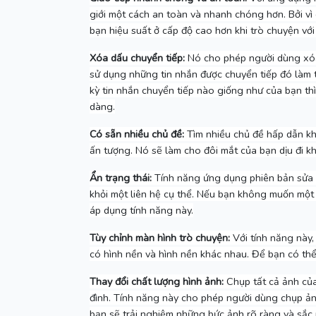
giới một cách an toàn và nhanh chóng hơn.
Bởi v
bạn hiệu suất ở cấp độ cao hơn khi trò chuyện với
Xóa dấu chuyển tiếp:
Nó cho phép người dùng xóa 
sử dụng những tin nhắn được chuyển tiếp đó làm 
kỳ tin nhắn chuyển tiếp nào giống như của bạn th
dàng.
Có sẵn nhiều chủ đề:
Tìm nhiều chủ đề hấp dẫn k
ấn tượng.
Nó sẽ làm cho đôi mắt của bạn dịu đi kh
Ẩn trạng thái:
Tính năng ứng dụng phiên bản sửa 
khỏi một liên hệ cụ thể.
Nếu bạn không muốn một li
áp dụng tính năng này.
Tùy chỉnh màn hình trò chuyện:
Với tính năng này,
có hình nền và hình nền khác nhau.
Để bạn có thể 
Thay đổi chất lượng hình ảnh:
Chụp tất cả ảnh của
đình.
Tính năng này cho phép người dùng chụp ản
bạn sẽ trải nghiệm những bức ảnh rõ ràng và sắc 