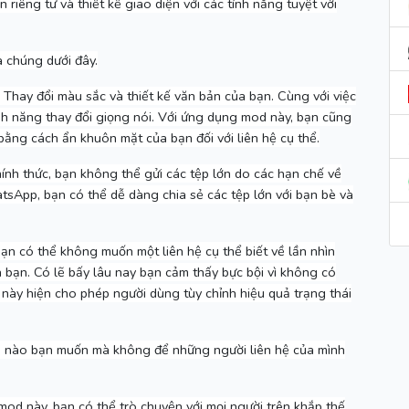
 riêng tư và thiết kế giao diện với các tính năng tuyệt vời
a chúng dưới đây.
Thay đổi màu sắc và thiết kế văn bản của bạn.
Cùng với việc
nh năng thay đổi giọng nói.
Với ứng dụng mod này, bạn cũng
bằng cách ẩn khuôn mặt của bạn đối với liên hệ cụ thể.
h thức, bạn không thể gửi các tệp lớn do các hạn chế về
App, bạn có thể dễ dàng chia sẻ các tệp lớn với bạn bè và
ạn có thể không muốn một liên hệ cụ thể biết về lần nhìn
a bạn.
Có lẽ bấy lâu nay bạn cảm thấy bực bội vì không có
ày hiện cho phép người dùng tùy chỉnh hiệu quả trạng thái
hi nào bạn muốn mà không để những người liên hệ của mình
od này, bạn có thể trò chuyện với mọi người trên khắp thế