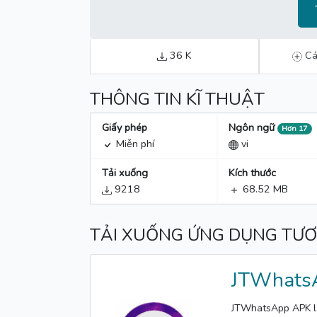
36 K
Cá
THÔNG TIN KĨ THUẬT
Giấy phép
Ngôn ngữ
Hơn 17
Miễn phí
vi
Tải xuống
Kích thước
9218
68.52 MB
TẢI XUỐNG ỨNG DỤNG TƯ
JTWhats
JTWhatsApp APK là 