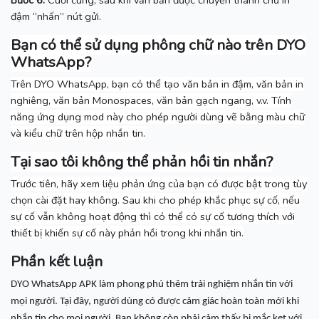
Bước 6:
Cuối cùng, sau khi văn bản được chuyển thành chữ in
đậm “nhấn” nút gửi.
Bạn có thể sử dụng phông chữ nào trên DYO
WhatsApp?
Trên DYO WhatsApp, bạn có thể tạo văn bản in đậm, văn bản in
nghiêng, văn bản Monospaces, văn bản gạch ngang, v.v.
Tính
năng ứng dụng mod này cho phép người dùng vẽ bằng màu chữ
và kiểu chữ trên hộp nhắn tin.
Tại sao tôi không thể phản hồi tin nhắn?
Trước tiên, hãy xem liệu phản ứng của bạn có được bật trong tùy
chọn cài đặt hay không.
Sau khi cho phép khắc phục sự cố, nếu
sự cố vẫn không hoạt động thì có thể có sự cố tương thích với
thiết bị khiến sự cố này phản hồi trong khi nhắn tin.
Phần kết luận
DYO WhatsApp APK làm phong phú thêm trải nghiệm nhắn tin với
mọi người.
Tại đây, người dùng có được cảm giác hoàn toàn mới khi
nhắn tin cho mọi người.
Bạn không còn phải cảm thấy bị mắc kẹt với