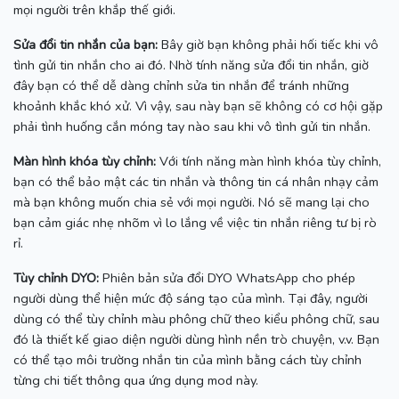
mọi người trên khắp thế giới.
Sửa đổi tin nhắn của bạn:
Bây giờ bạn không phải hối tiếc khi vô
tình gửi tin nhắn cho ai đó.
Nhờ tính năng sửa đổi tin nhắn, giờ
đây bạn có thể dễ dàng chỉnh sửa tin nhắn để tránh những
khoảnh khắc khó xử.
Vì vậy, sau này bạn sẽ không có cơ hội gặp
phải tình huống cắn móng tay nào sau khi vô tình gửi tin nhắn.
Màn hình khóa tùy chỉnh:
Với tính năng màn hình khóa tùy chỉnh,
bạn có thể bảo mật các tin nhắn và thông tin cá nhân nhạy cảm
mà bạn không muốn chia sẻ với mọi người.
Nó sẽ mang lại cho
bạn cảm giác nhẹ nhõm vì lo lắng về việc tin nhắn riêng tư bị rò
rỉ.
Tùy chỉnh DYO:
Phiên bản sửa đổi DYO WhatsApp cho phép
người dùng thể hiện mức độ sáng tạo của mình.
Tại đây, người
dùng có thể tùy chỉnh màu phông chữ theo kiểu phông chữ, sau
đó là thiết kế giao diện người dùng hình nền trò chuyện, v.v.
Bạn
có thể tạo môi trường nhắn tin của mình bằng cách tùy chỉnh
từng chi tiết thông qua ứng dụng mod này.