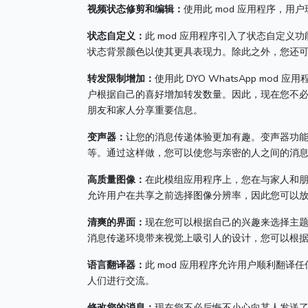
视频状态修剪和编辑：
使用此 mod 应用程序，
状态自定义：
此 mod 应用程序引入了状态自定义
状态背景颜色以使其更具表现力。
除此之外，您还
转发限制增加：
使用此 DYO WhatsApp mo
户根据自己的喜好增加转发数量。
因此，现在您不
朋友和家人分享重要信息。
变声器：
让您的消息传递体验更加有趣。
变声器功
等。
通过这样做，您可以使您与亲密的人之间的消
高质量图像：
在此模组应用程序上，您在与家人和
允许用户在共享之前选择图像分辨率，因此您可以
清爽的界面：
现在您可以根据自己的兴趣来选择主
消息传递环境带来视觉上吸引人的设计，您可以根
语言翻译器：
此 mod 应用程序允许用户顺利翻译
人们进行交流。
修改您的消息：
现在您不必后悔不小心向某人发送