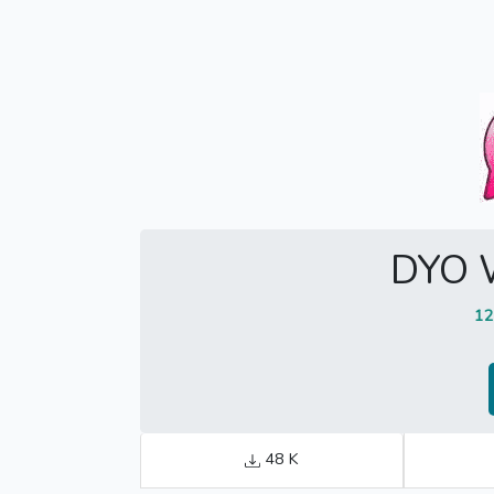
DYO 
1
48 K