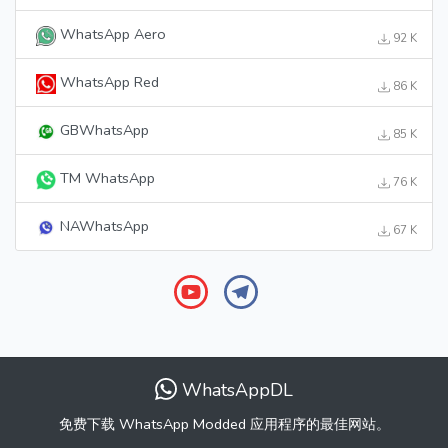
WhatsApp Aero
92 K
WhatsApp Red
86 K
GBWhatsApp
85 K
TM WhatsApp
76 K
NAWhatsApp
67 K
WhatsAppDL
免费下载 WhatsApp Modded 应用程序的最佳网站。