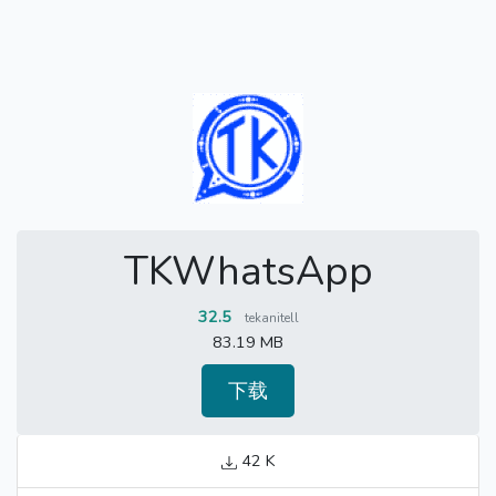
TKWhatsApp
32.5
tekanitell
83.19 MB
下载
42 K