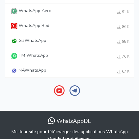
WhatsApp Aero
91 K
WhatsApp Red
86 K
GBWhatsApp
85 K
TM WhatsApp
76 K
NAWhatsApp
67 K
WhatsAppDL
Meilleur site pour télécharger des applications WhatsApp
Modded gratuitement.