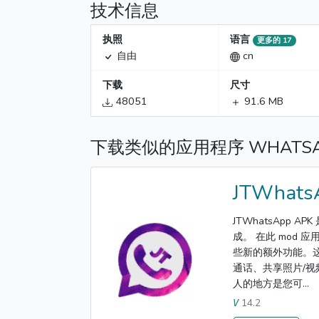
技术信息
执照
语言
更多的 17
自由
cn
下载
尺寸
48051
91.6 MB
下载类似的应用程序 WHATSAP
JTWhats
JTWhatsApp 
成。 在此 mod
些新的额外功能。
通话、共享照片/视
人的地方是您可...
14.2
V