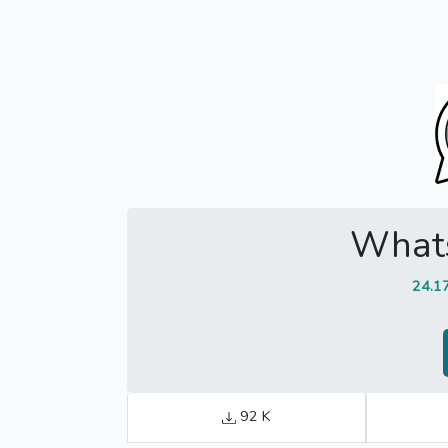
What
24.1
92 K