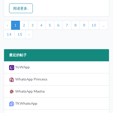
阅读更多..
‹
1
2
3
4
5
6
7
8
9
10
...
14
15
›
最近的帖子
YoWApp
WhatsApp Princess
WhatsApp Masha
TKWhatsApp