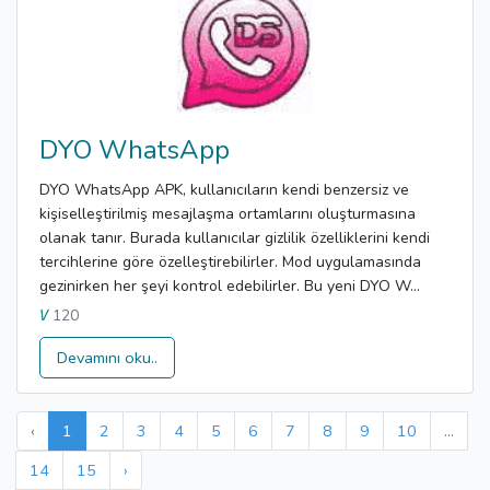
DYO WhatsApp
DYO WhatsApp APK, kullanıcıların kendi benzersiz ve
kişiselleştirilmiş mesajlaşma ortamlarını oluşturmasına
olanak tanır. Burada kullanıcılar gizlilik özelliklerini kendi
tercihlerine göre özelleştirebilirler. Mod uygulamasında
gezinirken her şeyi kontrol edebilirler. Bu yeni DYO W...
120
V
Devamını oku..
‹
1
2
3
4
5
6
7
8
9
10
...
14
15
›