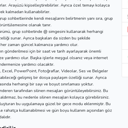
rler. Arayüzü kişiselleştirebilirler.
Ayrıca özel temayı kolayca
rek kalmadan kullanabilirler.
grup sohbetlerinde kendi mesajlarını belirtmenin yanı sıra, grup
görüntülemesine olanak tanır.
ümü, grup sohbetinde @ simgesini kullanarak herhangi
elliği sunar.
Ayrıca başkaları da sizden bu şekilde
 her zaman güncel kalmanıza yardımcı olur.
rın gönderilmesi için bir saat ve tarih ayarlayarak önemli
e yardımcı olur.
Başka işlerle meşgul olsanız veya internet
ndermenize yardımcı olacaktır.
, Excel, PowerPoint, Fotoğraflar, Videolar, Ses ve Belgeler
labileceği gelişmiş bir dosya paylaşım özelliği sunar.
Ayrıca
sında herhangi bir sayı ve boyut sınırlaması yoktur.
deren tarafından silinen mesajları görüntüleyebilirsiniz.
Bu
kaldırmaz, bu nedenle silinen mesajları kolayca görebilirsiniz.
 oluşturan bu uygulamaya güzel bir gece modu eklenmiştir.
Bu
bile rahatça kullanabilmesi ve gün boyu kullanım açısından göz
alıdır.