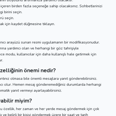
nın boyutunu artırmanıza yardımcı olacaktır.
çeren birden fazla seçeneğe sahip olacaksınız.
Sohbetlerinizi
 birini seçin.
rü seçin.
k için kaydet düğmesine tıklayın.
nıcı arayüzü sunan resmi uygulamanın bir modifikasyonudur.
rına yardımcı olan ve herhangi bir göz tahrişiyle
ce modu, kullanıcılar için daha kullanışlı hale getirmek için
r.
elliğinin önemi nedir?
antınız olmasa bile önemli mesajlara yanıt gönderebilirsiniz.
cı olur.
Hemen mesaj gönderemediğiniz durumlarda herhangi
omatik yanıt vermeyi ayarlayabilirsiniz.
abilir miyim?
u özellik, her zaman ve her yerde mesaj göndermek için çok
jı ve belirli bir kişiyi göndermek üzere bir saat ve tarih