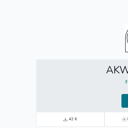
AKW
3
42 K