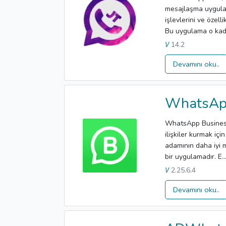
mesajlaşma uygulam
işlevlerini ve özelli
Bu uygulama o kadar 
14.2
V
Devamını oku..
WhatsAp
WhatsApp Business 
ilişkiler kurmak iç
adamının daha iyi mü
bir uygulamadır. E..
2.25.6.4
V
Devamını oku..