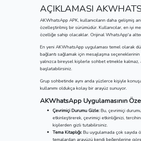
AÇIKLAMASI AKWHAT
AKWhatsApp APK, kullanıcıların daha gelişmiş anl
özelleştirilmiş bir sürümüdür.
Kullanıcılar, en iyi m
özelliğe sahip olacaklar.
Orijinal WhatsApp'a alter
En yeni AKWhatsApp uygulaması temel olarak dünya
bağlantı sağlamak için mesajlaşma seçeneklerinin
yalnızca bireysel kişilerle sohbet etmekle kalma
başlatabilirsiniz.
Grup sohbetinde aynı anda yüzlerce kişiyle konuşab
kullanımı oldukça kolay bir arayüz sunuyor.
AKWhatsApp Uygulamasının Özell
Çevrimiçi Durumu Gizle:
Bu, çevrimiçi durumu 
etkinleştirerek, çevrimiçi etkinliğinizi, tercih
kişilerden gizli tutabilirsiniz.
Tema Kitaplığı:
Bu uygulamada çok sayıda öz
temalardan arayüzü kendi beğenilerine göre 