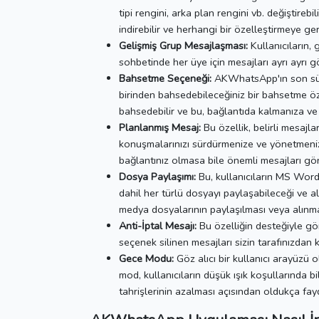
tipi rengini, arka plan rengini vb. değiştirebili
indirebilir ve herhangi bir özelleştirmeye ge
Gelişmiş Grup Mesajlaşması:
Kullanıcıların, 
sohbetinde her üye için mesajları ayrı ayrı 
Bahsetme Seçeneği:
AKWhatsApp'ın son sür
birinden bahsedebileceğiniz bir bahsetme öz
bahsedebilir ve bu, bağlantıda kalmanıza ve
Planlanmış Mesaj:
Bu özellik, belirli mesajla
konuşmalarınızı sürdürmenize ve yönetmeniz
bağlantınız olmasa bile önemli mesajları gö
Dosya Paylaşımı:
Bu, kullanıcıların MS Word
dahil her türlü dosyayı paylaşabileceği ve a
medya dosyalarının paylaşılması veya alınma
Anti-İptal Mesajı:
Bu özelliğin desteğiyle gön
seçenek silinen mesajları sizin tarafınızdan 
Gece Modu:
Göz alıcı bir kullanıcı arayüzü
mod, kullanıcıların düşük ışık koşullarında 
tahrişlerinin azalması açısından oldukça fayd