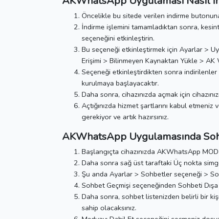
AKWhatsApp Uygulaması Nasıl İnd
Öncelikle bu sitede verilen indirme butonun
İndirme işlemini tamamladıktan sonra, kesint
seçeneğini etkinleştirin.
Bu seçeneği etkinleştirmek için Ayarlar > 
Erişimi > Bilinmeyen Kaynaktan Yükle > AK W
Seçeneği etkinleştirdikten sonra indirilenle
kurulmaya başlayacaktır.
Daha sonra, cihazınızda açmak için cihazını
Açtığınızda hizmet şartlarını kabul etmeniz 
gerekiyor ve artık hazırsınız.
AKWhatsApp Uygulamasında Sohbe
Başlangıçta cihazınızda AKWhatsApp MOD A
Daha sonra sağ üst taraftaki Üç nokta simge
Şu anda Ayarlar > Sohbetler seçeneği > Soh
Sohbet Geçmişi seçeneğinden Sohbeti Dışa A
Daha sonra, sohbet listenizden belirli bir k
sahip olacaksınız.