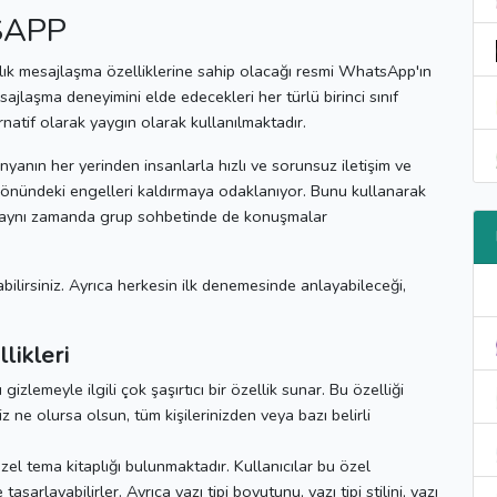
SAPP
ık mesajlaşma özelliklerine sahip olacağı resmi WhatsApp'ın
esajlaşma deneyimini elde edecekleri her türlü birinci sınıf
natif olarak yaygın olarak kullanılmaktadır.
nın her yerinden insanlarla hızlı ve sorunsuz iletişim ve
 önündeki engelleri kaldırmaya odaklanıyor.
Bunu kullanarak
z, aynı zamanda grup sohbetinde de konuşmalar
ilirsiniz.
Ayrıca herkesin ilk denemesinde anlayabileceği,
ikleri
gizlemeyle ilgili çok şaşırtıcı bir özellik sunar.
Bu özelliği
iniz ne olursa olsun, tüm kişilerinizden veya bazı belirli
el tema kitaplığı bulunmaktadır.
Kullanıcılar bu özel
tasarlayabilirler.
Ayrıca yazı tipi boyutunu, yazı tipi stilini, yazı