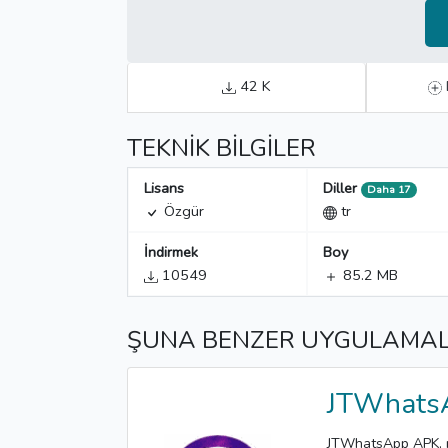
42 K
TEKNIK BILGILER
Lisans
Diller
Daha 17
Özgür
tr
İndirmek
Boy
10549
85.2 MB
ŞUNA BENZER UYGULAMAL
JTWhats
JTWhatsApp APK, re