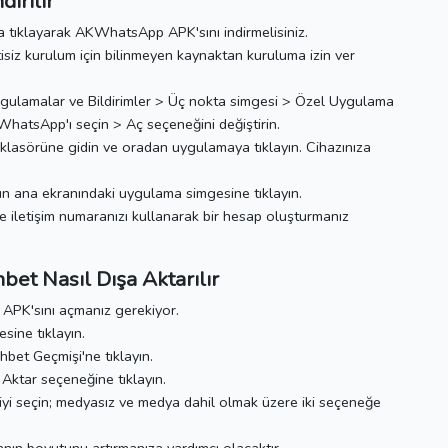
irilir
a tıklayarak AKWhatsApp APK'sını indirmelisiniz.
isiz kurulum için bilinmeyen kaynaktan kuruluma izin ver
Uygulamalar ve Bildirimler > Üç nokta simgesi > Özel Uygulama
hatsApp'ı seçin > Aç seçeneğini değiştirin.
r klasörüne gidin ve oradan uygulamaya tıklayın.
Cihazınıza
zın ana ekranındaki uygulama simgesine tıklayın.
ve iletişim numaranızı kullanarak bir hesap oluşturmanız
t Nasıl Dışa Aktarılır
PK'sını açmanız gerekiyor.
sine tıklayın.
bet Geçmişi'ne tıklayın.
ktar seçeneğine tıklayın.
işiyi seçin; medyasız ve medya dahil olmak üzere iki seçeneğe