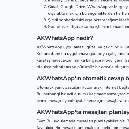
Medyayı Dahil Et seçeneğini seçmeniz dosya
Gmail, Google Drive, WhatsApp ve Mega'yı i
dışa aktarmak için bu seçeneklerden herhangi
Şimdi sohbetlerinizi dışa aktaracağınız klasö
Son olarak, dışa aktarma işlemini tamamlama
AKWhatsApp nedir?
AKWhatsApp uygulaması, güzel ve çekici bir kulla
Kullanıcıların bu uygulamayı gün boyu çalıştırmala
karşılaşmayacakları harika bir gece modu içerir.
Ge
oldukça rahatlatıcı ve pürüzsüz bir arayüz oluşturu
AKWhatsApp'ın otomatik cevap öz
Otomatik yanıt özelliğini kullanarak, internet bağl
Bu, herhangi bir acil durumu kaçırmamanıza yardım
birinin mesajını yanıtlayabilmeniz için mesajlara ot
AKWhatsApp'ta mesajları planlay
Evet.
Bu uygulamada mesajları planlayabilirsiniz.
B
faydalıdır.
Bir mesajı planlamak için, belirli bir mesa