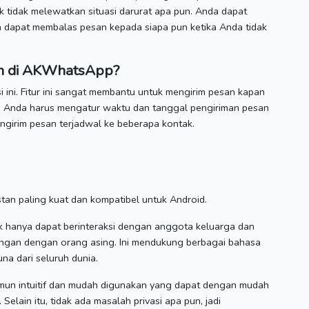
 tidak melewatkan situasi darurat apa pun.
Anda dapat
 dapat membalas pesan kepada siapa pun ketika Anda tidak
an di AKWhatsApp?
 ini.
Fitur ini sangat membantu untuk mengirim pesan kapan
 Anda harus mengatur waktu dan tanggal pengiriman pesan
ngirim pesan terjadwal ke beberapa kontak.
an paling kuat dan kompatibel untuk Android.
k hanya dapat berinteraksi dengan anggota keluarga dan
ungan dengan orang asing.
Ini mendukung berbagai bahasa
a dari seluruh dunia.
amun intuitif dan mudah digunakan yang dapat dengan mudah
.
Selain itu, tidak ada masalah privasi apa pun, jadi