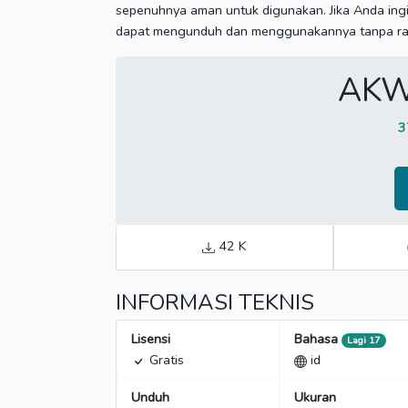
sepenuhnya aman untuk digunakan.
Jika Anda ing
dapat mengunduh dan menggunakannya tanpa ra
AKW
3
42 K
INFORMASI TEKNIS
Lisensi
Bahasa
Lagi 17
Gratis
id
Unduh
Ukuran