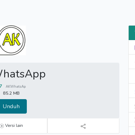
hatsApp
7
AKWhatsAp
85.2 MB
Unduh
Versi lain