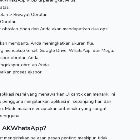
AKWhatsApp MOD di perangkat Anda.
 atas.
olan > Riwayat Obrolan.
 Obrolan.
ftar obrolan Anda dan Anda akan mendapatkan dua opsi
 akan membantu Anda meningkatkan ukuran file.
g mencakup Gmail, Google Drive, WhatsApp, dan Mega.
kspor obrolan Anda.
mengekspor obrolan Anda.
saikan proses ekspor.
plikasi resmi yang menawarkan UI cantik dan menarik.
Ini
pengguna menjalankan aplikasi ini sepanjang hari dan
un.
Mode malam menciptakan antarmuka yang sangat
 pengguna.
 di AKWhatsApp?
t mengirimkan balasan pesan penting meskipun tidak