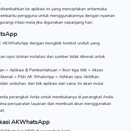
.
itambahkan ke aplikasi ini yang menciptakan antarmuka
 membantu pengguna untuk menggunakannya dengan nyaman
rangi iritasi mata jika digunakan sepanjang hari.
atsApp
K AKWhatsApp dengan mengklik tombol unduh yang
 opsi izinkan instalasi dari sumber tidak dikenal untuk
an > Aplikasi & Pemberitahuan > Ikon tiga titik > Akses
 Dikenal > Pilih AK WhatsApp > Alihkan opsi Aktifkan.
lder unduhan, dan klik aplikasi dari sana.
Ini akan mulai
 beranda perangkat Anda untuk membukanya di perangkat Anda.
ima persyaratan layanan dan membuat akun menggunakan
at.
ikasi AKWhatsApp