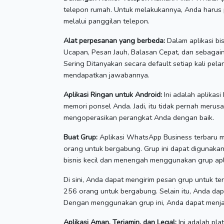
telepon rumah.
Untuk melakukannya, Anda harus 
melalui panggilan telepon.
Alat perpesanan yang berbeda:
Dalam aplikasi bi
Ucapan, Pesan Jauh, Balasan Cepat, dan sebagai
Sering Ditanyakan secara default setiap kali pe
mendapatkan jawabannya.
Aplikasi Ringan untuk Android:
Ini adalah aplikasi
memori ponsel Anda.
Jadi, itu tidak pernah meru
mengoperasikan perangkat Anda dengan baik.
Buat Grup:
Aplikasi WhatsApp Business terbaru
orang untuk bergabung.
Grup ini dapat digunak
bisnis kecil dan menengah menggunakan grup apli
Di sini, Anda dapat mengirim pesan grup untuk t
256 orang untuk bergabung.
Selain itu, Anda da
Dengan menggunakan grup ini, Anda dapat menja
Aplikasi Aman, Terjamin, dan Legal:
Ini adalah pl