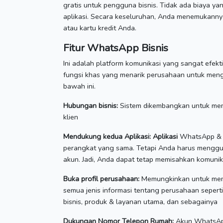
gratis untuk pengguna bisnis.
Tidak ada biaya ya
aplikasi.
Secara keseluruhan, Anda menemukannya
atau kartu kredit Anda.
Fitur WhatsApp Bisnis
Ini adalah platform komunikasi yang sangat efekt
fungsi khas yang menarik perusahaan untuk meng
bawah ini.
Hubungan bisnis:
Sistem dikembangkan untuk mem
klien
Mendukung kedua Aplikasi: Aplikasi
WhatsApp & W
perangkat yang sama.
Tetapi Anda harus mengg
akun.
Jadi, Anda dapat tetap memisahkan komunika
Buka profil perusahaan:
Memungkinkan untuk mem
semua jenis informasi tentang perusahaan seperti 
bisnis, produk & layanan utama, dan sebagainya
Dukungan Nomor Telepon Rumah:
Akun WhatsApp