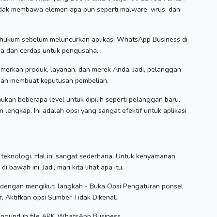
tidak membawa elemen apa pun seperti malware, virus, dan
n hukum sebelum meluncurkan aplikasi WhatsApp Business di
una dan cerdas untuk pengusaha.
merkan produk, layanan, dan merek Anda.
Jadi, pelanggan
 dan membuat keputusan pembelian.
ukan beberapa level untuk dipilih seperti pelanggan baru,
an lengkap.
Ini adalah opsi yang sangat efektif untuk aplikasi
 teknologi.
Hal ini sangat sederhana.
Untuk kenyamanan
 di bawah ini.
Jadi, mari kita lihat apa itu.
 dengan mengikuti langkah - Buka Opsi Pengaturan ponsel
r, Aktifkan opsi Sumber Tidak Dikenal.
mengunduh file APK WhatsApp Business.