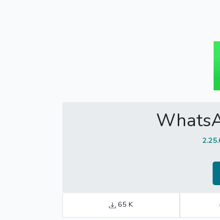
WhatsA
2.25.
65 K