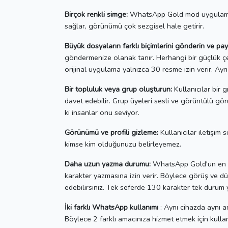
Birçok renkli simge:
WhatsApp Gold mod uygulaması, 
sağlar, görünümü çok sezgisel hale getirir.
Büyük dosyaların farklı biçimlerini gönderin ve pay
göndermenize olanak tanır.
Herhangi bir güçlük ç
orijinal uygulama yalnızca 30 resme izin verir.
Ayr
Bir topluluk veya grup oluşturun:
Kullanıcılar bir g
davet edebilir.
Grup üyeleri sesli ve görüntülü gö
ki insanlar onu seviyor.
Görünümü ve profili gizleme:
Kullanıcılar iletişim s
kimse kim olduğunuzu belirleyemez.
Daha uzun yazma durumu:
WhatsApp Gold'un en son
karakter yazmasına izin verir.
Böylece görüş ve düşü
edebilirsiniz.
Tek seferde 130 karakter tek durum ya
İki farklı WhatsApp kullanımı
: Aynı cihazda aynı 
Böylece 2 farklı amacınıza hizmet etmek için kullana