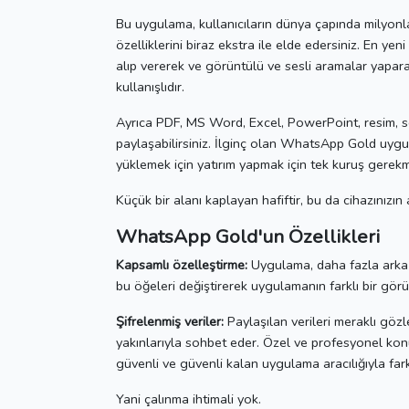
Bu uygulama, kullanıcıların dünya çapında milyonla
özelliklerini biraz ekstra ile elde edersiniz.
En yeni
alıp vererek ve görüntülü ve sesli aramalar yapara
kullanışlıdır.
Ayrıca PDF, MS Word, Excel, PowerPoint, resim, ses
paylaşabilirsiniz.
İlginç olan WhatsApp Gold uygula
yüklemek için yatırım yapmak için tek kuruş gerek
Küçük bir alanı kaplayan hafiftir, bu da cihazınız
WhatsApp Gold'un Özellikleri
Kapsamlı özelleştirme:
Uygulama, daha fazla arka pl
bu öğeleri değiştirerek uygulamanın farklı bir görü
Şifrelenmiş veriler:
Paylaşılan verileri meraklı gözl
yakınlarıyla sohbet eder.
Özel ve profesyonel kon
güvenli ve güvenli kalan uygulama aracılığıyla fark
Yani çalınma ihtimali yok.