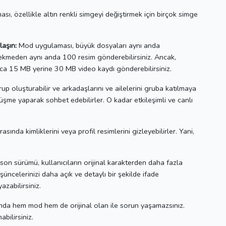
özellikle altın renkli simgeyi değiştirmek için birçok simge
laşın:
Mod uygulaması, büyük dosyaları aynı anda
ekmeden aynı anda 100 resim gönderebilirsiniz.
Ancak,
ıca 15 MB yerine 30 MB video kaydı gönderebilirsiniz.
rup oluşturabilir ve arkadaşlarını ve ailelerini gruba katılmaya
rüşme yaparak sohbet edebilirler.
O kadar etkileşimli ve canlı
ırasında kimliklerini veya profil resimlerini gizleyebilirler.
Yani,
 sürümü, kullanıcıların orijinal karakterden daha fazla
ncelerinizi daha açık ve detaylı bir şekilde ifade
zabilirsiniz.
anda hem mod hem de orijinal olan ile sorun yaşamazsınız.
bilirsiniz.