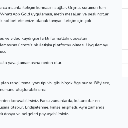
rca insanla iletişim kurmasını sağlar.
Orijinal sürümün tüm
 WhatsApp Gold uygulaması, metin mesajları ve sesli notlar
k sohbet etmenize olanak tanıyan iletişim için çok
 ve video kaydı gibi farklı formattaki dosyaları
masının ücretsiz bir iletişim platformu olması.
Uygulamayı
mez.
ın asla yavaşlamamasına neden olur.
an rengi, tema, yazı tipi vb. gibi birçok öğe sunar. Böylece,
nümünü oluşturabilirsiniz.
erden koruyabilirsiniz.
Farklı zamanlarda, kullanıcılar en
uşma olabilir.
Endişelenme, kimse erişmedi.
Aynı zamanda
lı dosya ve belgeleri paylaşabilirsiniz.