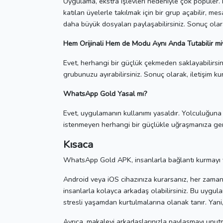
Uygulama, ekstra işlevleri nedeniyle çok popüler.
katılan üyelerle takılmak için bir grup açabilir, mesa
daha büyük dosyaları paylaşabilirsiniz.
Sonuç olar
Hem Orijinali Hem de Modu Aynı Anda Tutabilir mi
Evet, herhangi bir güçlük çekmeden saklayabilirsin
grubunuzu ayırabilirsiniz.
Sonuç olarak, iletişim kur
WhatsApp Gold Yasal mı?
Evet, uygulamanın kullanımı yasaldır.
Yolculuğuna 
istenmeyen herhangi bir güçlükle uğraşmanıza ge
Kısaca
WhatsApp Gold APK, insanlarla bağlantı kurmayı ve 
Android veya iOS cihazınıza kurarsanız, her zaman i
insanlarla kolayca arkadaş olabilirsiniz.
Bu uygulam
stresli yaşamdan kurtulmalarına olanak tanır.
Yani
Ayrıca, makaleyi arkadaşlarınızla paylaşmayı unut