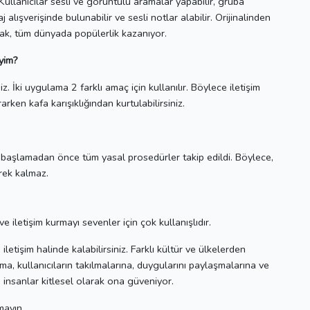
Kullanıcılar sesli ve görüntülü aramalar yapabilir, gruba
j alışverişinde bulunabilir ve sesli notlar alabilir.
Orijinalinden
ak, tüm dünyada popülerlik kazanıyor.
yim?
iz.
İki uygulama 2 farklı amaç için kullanılır.
Böylece iletişim
arken kafa karışıklığından kurtulabilirsiniz.
başlamadan önce tüm yasal prosedürler takip edildi.
Böylece,
rek kalmaz.
iletişim kurmayı sevenler için çok kullanışlıdır.
letişim halinde kalabilirsiniz.
Farklı kültür ve ülkelerden
a, kullanıcıların takılmalarına, duygularını paylaşmalarına ve
, insanlar kitlesel olarak ona güveniyor.
mayın.