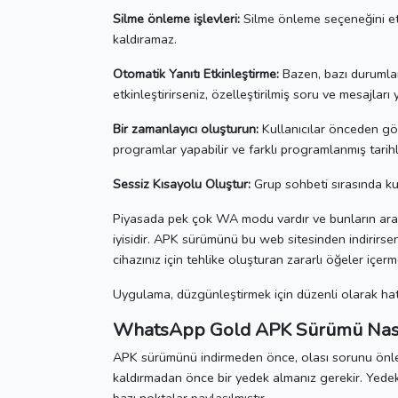
Silme önleme işlevleri:
Silme önleme seçeneğini
e
kaldıramaz.
Otomatik Yanıtı Etkinleştirme:
Bazen, bazı durumlar
etkinleştirirseniz, özelleştirilmiş soru ve mesajları
Bir zamanlayıcı oluşturun:
Kullanıcılar önceden gön
programlar yapabilir ve farklı programlanmış tarihle
Sessiz Kısayolu Oluştur:
Grup sohbeti sırasında kul
Piyasada pek çok WA modu vardır ve bunların ara
iyisidir.
APK sürümünü bu web sitesinden indirirsen
cihazınız için tehlike oluşturan zararlı öğeler içer
Uygulama, düzgünleştirmek için düzenli olarak hatal
WhatsApp Gold APK Sürümü Nası
APK sürümünü indirmeden önce, olası sorunu önle
kaldırmadan önce bir yedek almanız gerekir.
Yedek