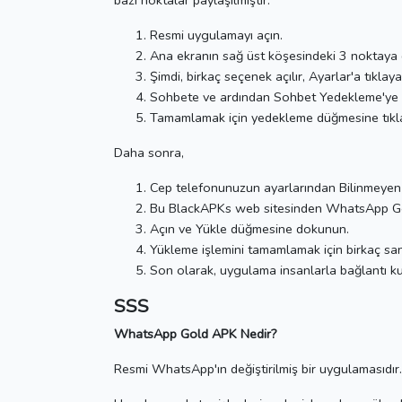
bazı noktalar paylaşılmıştır.
Resmi uygulamayı açın.
Ana ekranın sağ üst köşesindeki 3 noktaya
Şimdi, birkaç seçenek açılır, Ayarlar'a tıklayab
Sohbete ve ardından Sohbet Yedekleme'ye t
Tamamlamak için yedekleme düğmesine tıkla
Daha sonra,
Cep telefonunuzun ayarlarından Bilinmeyen K
Bu BlackAPKs web sitesinden WhatsApp Gol
Açın ve Yükle düğmesine dokunun.
Yükleme işlemini tamamlamak için birkaç san
Son olarak, uygulama insanlarla bağlantı kur
SSS
WhatsApp Gold APK Nedir?
Resmi WhatsApp'ın değiştirilmiş bir uygulamasıdır.