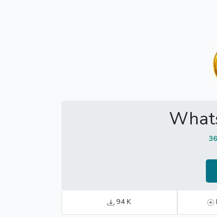
What
36
94 K