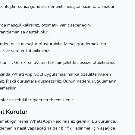
tkinleştirirseniz,
gönderen önemli mesajları sizin tarafınızdan
da meşgul kalırsınız, otomatik yanıt seçeneğini
 yanıtlamanıza destek olur.
derilecek mesajlar oluşturabilir.
Mesaj göndermek için
r ve saatler tutabilirsiniz.
lanılır.
Gerekirse üyeleri hızlı bir şekilde sessize alabilirsiniz.
sında WhatsApp Gold uygulaması harika özellikleriyle en
iz.
Riskli durumlara düşmezsiniz.
Bunun nedeni, uygulamanın
memesidir.
ar ve tehditler giderilerek temizlenir.
l Kurulur
mek için resmi WhatsApp'ı kaldırmanız gerekir.
Bu durumda,
lemenin nasıl yapılacağına dair bir fikir edinmek için aşağıda