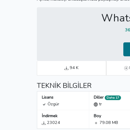
What
36
94 K
TEKNIK BILGILER
Lisans
Diller
Daha 17
Özgür
tr
İndirmek
Boy
23024
79.08 MB