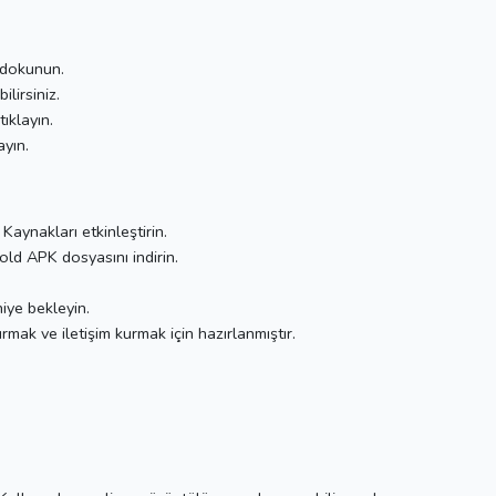
 dokunun.
ilirsiniz.
ıklayın.
yın.
aynakları etkinleştirin.
d APK dosyasını indirin.
iye bekleyin.
mak ve iletişim kurmak için hazırlanmıştır.