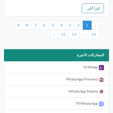
اقرأ أكثر..
9
8
7
6
5
4
3
2
1
‹
›
15
14
...
10
المشاركات الاخيرة
YoWApp
WhatsApp Princess
WhatsApp Masha
TKWhatsApp