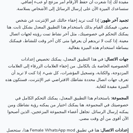
مفيدة لك إذا شعرت أن حفظ الأرقام أمر مزعج أو عبء إضافي.
ستساعدك الميزة الآن على إرسال الرسائل إلى الأشخاص بسلاسة.
تجميد آخر ظهور:
إذا كنت تريد إخفاء حالتك عبر الإنترنت عن شخص
معين، فيمكنك القيام بذلك باستخدام هذا التطبيق المعدل بشكل ثابت.
هنا
يمكنك التحكم في خصوصيتك، مثل آخر نشاط تمت رؤيته لجهات اتصال
معينة.
إذا كنت لا تريدهم أن يعرفوا متى كان آخر وقت للنشاط، فيمكنك
ببساطة استخدام هذه الميزة بفعالية.
جهات الاتصال:
في هذا التطبيق المعدل، يمكنك تخصيص إعدادات
الخصوصية الخاصة بك بالكامل.
من إخفاء العلامات الزرقاء إلى العلامات
المزدوجة، والكتابة، وتسجيل المؤشرات، كل شيء.
إذا كنت لا تريد أن
تعرف جهات اتصال محددة نشاطك الافتراضي عبر الإنترنت، فستكون هذه
الميزة مفيدة للغاية.
المجموعة:
باستخدام هذا التطبيق المعدل، يمكنك التحكم الكامل في
خصوصيتك في المجموعة.
هنا يمكنك اختيار من يمكنه رؤية نشاطك ومن
يمكنه إرسال الرسائل.
تجاهل أعضاء المجموعة المزعجين، الذين أصبحوا
الآن أقوى من أي وقت مضى.
إعدادات الاتصال:
هنا في تطبيق Female WhatsApp mod هذا، ستحصل