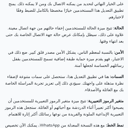
على الخيار النهائي لتحديد من يمكنه الاتصال بك ومن لا يمكنه ذلك.
يمنح
تطبيق التعديل هذا المستخدمين خيارًا مخصصًا بالكامل للضبط وفقًا
لاختيارهم.
الحالة:
تتيح ميزة الحالة للمستخدمين إخفاء حالتهم من جهة اتصال معينة.
علاوة على ذلك، سيظل بإمكانك عرض حالة جهة الاتصال الخاصة بك حتى
بعد انتهاء وقتها.
الأمن:
بالنسبة لمعظم الناس، يشكل الأمن مصدر قلق كبير.
ضع ذلك في
الاعتبار، فهو يقدم ميزة حماية طبقة إضافية تسمح للمستخدمين بقفل
رسائلهم الحساسة لجعلها آمنة.
السمات:
هنا في تطبيق التعديل هذا، ستحصل على سمات متنوعة لإضفاء
نظرة مذهلة على واجهتك.
سيؤدي ذلك إلى تعزيز تجربة المراسلة الخاصة
بك مع العائلة والأصدقاء.
متغير الرموز التعبيرية:
تتيح ميزة متغير الرموز التعبيرية للمستخدمين أن
يصبحوا أكثر تعبيراً أثناء الدردشة مع أحبائهم أو العائلة.
ستجعل هذه الرموز
التعبيرية الإبداعية الملونة والفريدة من نوعها رسائلك أكثر إثارة للاهتمام.
نمط الخط:
مع هذه النسخة المعدلة من WhatsApp، يمكنك الآن تخصيص