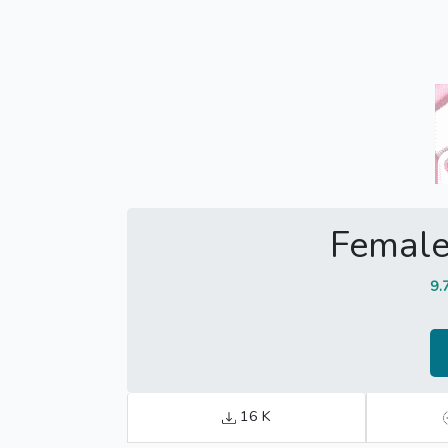
Femal
9.
16 K