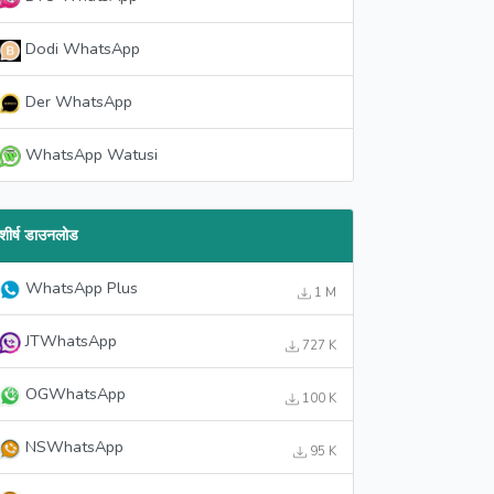
Dodi WhatsApp
Der WhatsApp
WhatsApp Watusi
शीर्ष डाउनलोड
WhatsApp Plus
1 M
JTWhatsApp
727 K
OGWhatsApp
100 K
NSWhatsApp
95 K