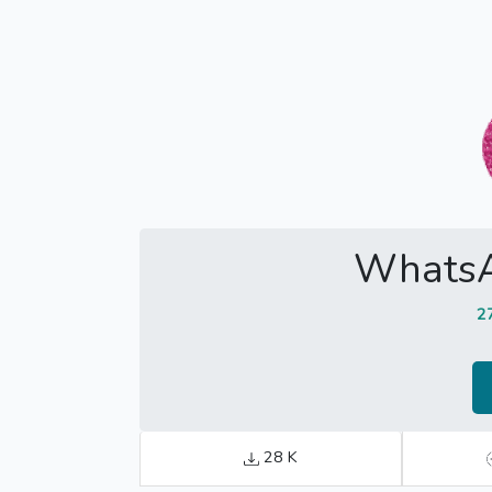
WhatsA
2
28 K