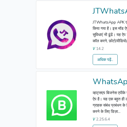
JTWhats
JTWhatsApp APK एक लोक
किया गया है। इस मॉड ऐप
सुविधाएं भी ढूंढें। यह 
कॉल करने, फ़ोटो/वीडियो
14.2
V
अधिक पढ़ें..
WhatsAp
व्हाट्सएप बिजनेस एपीके 
ऐप है। यह एक बहुत ही ल
ग्राहक संबंध प्रबंधन के
करने के लिए डिज़ा...
2.25.6.4
V