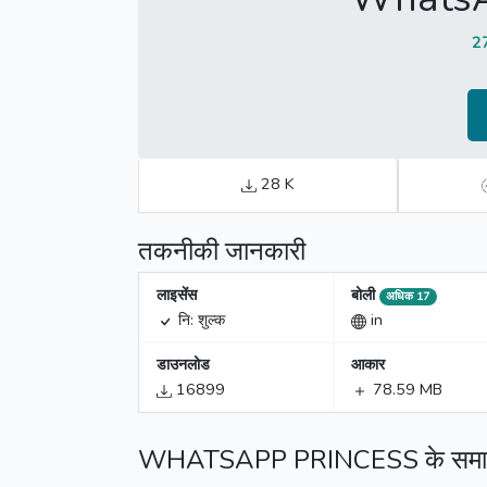
2
28 K
तकनीकी जानकारी
लाइसेंस
बोली
अधिक 17
नि: शुल्क
in
डाउनलोड
आकार
16899
78.59 MB
WHATSAPP PRINCESS के समान ऐ