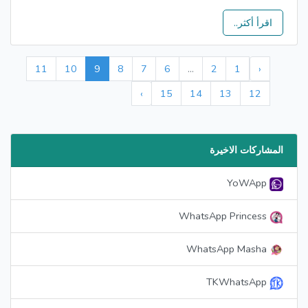
اقرأ أكثر..
11
10
9
8
7
6
...
2
1
‹
›
15
14
13
12
المشاركات الاخيرة
YoWApp
WhatsApp Princess
WhatsApp Masha
TKWhatsApp