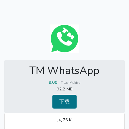
TM WhatsApp
9.00
Titus Mukisa
92.2 MB
下载
76 K