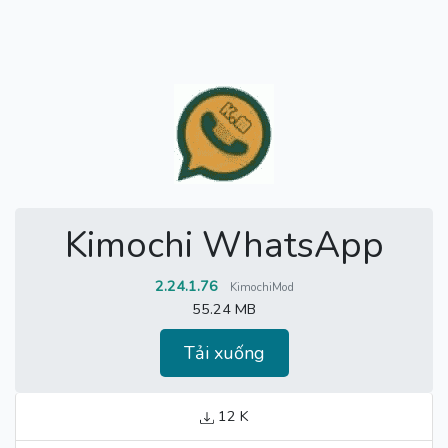
Kimochi WhatsApp
2.24.1.76
KimochiMod
55.24 MB
Tải xuống
12 K