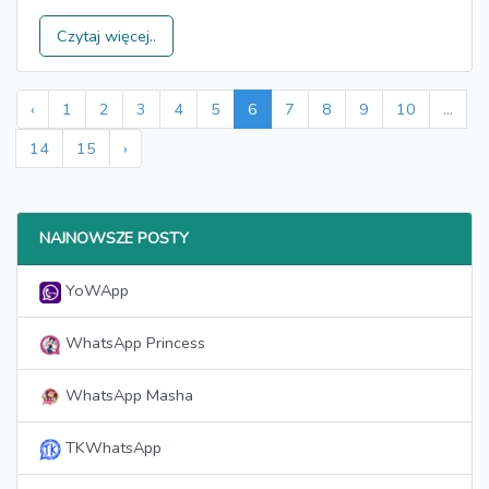
Czytaj więcej..
‹
1
2
3
4
5
6
7
8
9
10
...
14
15
›
NAJNOWSZE POSTY
YoWApp
WhatsApp Princess
WhatsApp Masha
TKWhatsApp