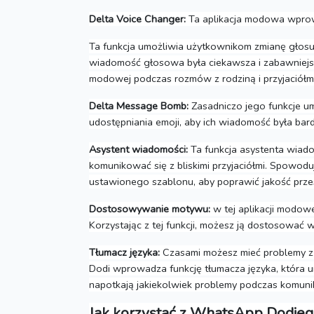
Delta Voice Changer:
Ta aplikacja modowa wprowad
Ta funkcja umożliwia użytkownikom zmianę głos
wiadomość głosowa była ciekawsza i zabawniejsza,
modowej podczas rozmów z rodziną i przyjaciółmi
Delta Message Bomb:
Zasadniczo jego funkcje u
udostępniania emoji, aby ich wiadomość była bardz
Asystent wiadomości:
Ta funkcja asystenta wiado
komunikować się z bliskimi przyjaciółmi.
Spowoduje
ustawionego szablonu, aby poprawić jakość prze
Dostosowywanie motywu:
w tej aplikacji modow
Korzystając z tej funkcji, możesz ją dostosowa
Tłumacz języka:
Czasami możesz mieć problemy z 
Dodi wprowadza funkcję tłumacza języka, która um
napotkają jakiekolwiek problemy podczas komunik
Jak korzystać z WhatsApp Dodie