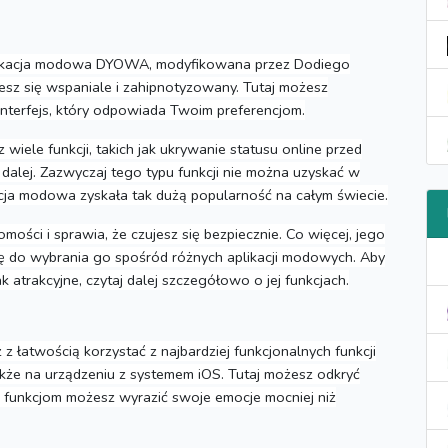
likacja modowa DYOWA, modyfikowana przez Dodiego
esz się wspaniale i zahipnotyzowany.
Tutaj możesz
terfejs, który odpowiada Twoim preferencjom.
wiele funkcji, takich jak ukrywanie statusu online przed
dalej.
Zazwyczaj tego typu funkcji nie można uzyskać w
kacja modowa zyskała tak dużą popularność na całym świecie.
ści i sprawia, że ​​czujesz się bezpiecznie.
Co więcej, jego
ię do wybrania go spośród różnych aplikacji modowych.
Aby
ak atrakcyjne, czytaj dalej szczegółowo o jej funkcjach.
 z łatwością korzystać z najbardziej funkcjonalnych funkcji
kże na urządzeniu z systemem iOS.
Tutaj możesz odkryć
tym funkcjom możesz wyrazić swoje emocje mocniej niż