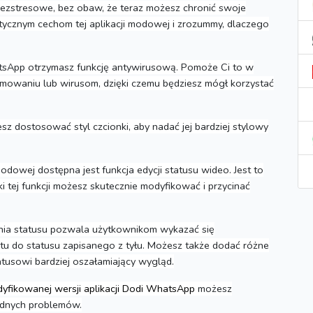
bezstresowe, bez obaw, że teraz możesz chronić swoje
stycznym cechom tej aplikacji modowej i zrozummy, dlaczego
atsApp otrzymasz funkcję antywirusową.
Pomoże Ci to w
owaniu lub wirusom, dzięki czemu będziesz mógł korzystać
żesz dostosować styl czcionki, aby nadać jej bardziej stylowy
modowej dostępna jest funkcja edycji statusu wideo.
Jest to
ki tej funkcji możesz skutecznie modyfikować i przycinać
ia statusu pozwala użytkownikom wykazać się
tu do statusu zapisanego z tyłu.
Możesz także dodać różne
atusowi bardziej oszałamiający wygląd.
yfikowanej wersji aplikacji Dodi WhatsApp
możesz
adnych problemów.