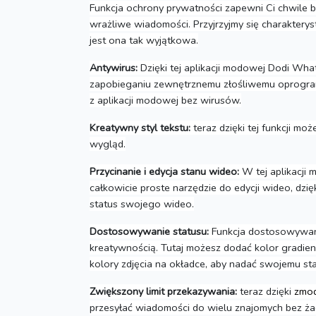
Funkcja ochrony prywatności zapewni Ci chwile 
wrażliwe wiadomości.
Przyjrzyjmy się charaktery
jest ona tak wyjątkowa.
Antywirus:
Dzięki tej aplikacji modowej Dodi Wh
zapobieganiu zewnętrznemu złośliwemu oprogram
z aplikacji modowej bez wirusów.
Kreatywny styl tekstu:
teraz dzięki tej funkcji mo
wygląd.
Przycinanie i edycja stanu wideo:
W tej aplikacji 
całkowicie proste narzędzie do edycji wideo, dzię
status swojego wideo.
Dostosowywanie statusu:
Funkcja dostosowywan
kreatywnością.
Tutaj możesz dodać kolor gradien
kolory zdjęcia na okładce, aby nadać swojemu st
Zwiększony limit przekazywania:
teraz dzięki
zmod
przesyłać wiadomości do wielu znajomych bez ż