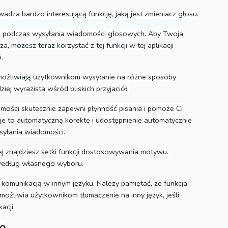
za bardzo interesującą funkcję, jaką jest zmieniacz głosu.
u podczas wysyłania wiadomości głosowych.
Aby Twoja
 możesz teraz korzystać z tej funkcji w tej aplikacji
.
możliwiają użytkownikom wysyłanie na różne sposoby
iej wyrazista wśród bliskich przyjaciół.
mości skutecznie zapewni płynność pisania i pomoże Ci
 to automatyczną korektę i udostępnienie automatycznie
syłania wiadomości.
ej znajdziesz setki funkcji dostosowywania motywu.
ć według własnego wyboru.
komunikacją w innym języku.
Należy pamiętać, że funkcja
ożliwia użytkownikom tłumaczenie na inny język, jeśli
acji.
go