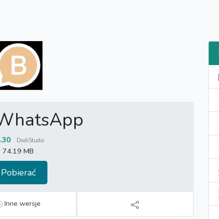
 WhatsApp
.30
DodiStudio
74.19 MB
Pobierać
Inne wersje