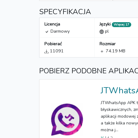
SPECYFIKACJA
Licencja
Języki
Więcej 17
Darmowy
pl
Pobierać
Rozmiar
11091
74.19 MB
POBIERZ PODOBNE APLIKA
JTWhats
JTWhatsApp APK to
błyskawicznych, zm
aplikacji modowej z
a także kilka nowyc
​​można j...