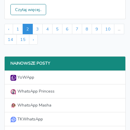
Czytaj więcej..
‹
1
2
3
4
5
6
7
8
9
10
...
14
15
›
NAJNOWSZE POSTY
YoWApp
WhatsApp Princess
WhatsApp Masha
TKWhatsApp