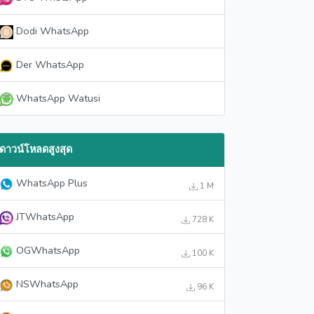
Dodi WhatsApp
Der WhatsApp
WhatsApp Watusi
ดาวน์โหลดสูงสุด
WhatsApp Plus
1 M
JTWhatsApp
728 K
OGWhatsApp
100 K
NSWhatsApp
96 K