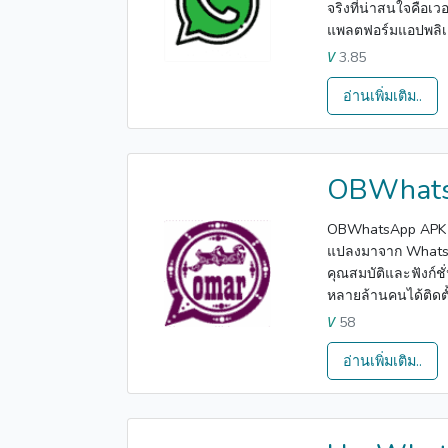
จริงที่น่าสนใจคือเว
แพลตฟอร์มแอปพลิเค
3.85
V
อ่านเพิ่มเติม..
OBWhat
OBWhatsApp APK เป็
แปลงมาจาก WhatsA
คุณสมบัติและฟังก์ชั่
หลายล้านคนได้ติดตั
58
V
อ่านเพิ่มเติม..