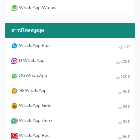
WhatsApp Watusi
ดาวน์โหลดสูงสุด
WhatsApp Plus
1 M
JTWhatsApp
728 K
OGWhatsApp
100 K
NSWhatsApp
96 K
WhatsApp Gold
94 K
WhatsApp Aero
92 K
WhatsApp Red
86 K