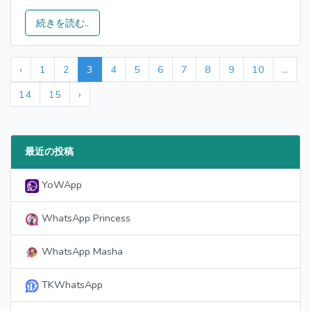
続きを読む..
‹
1
2
3
4
5
6
7
8
9
10
...
14
15
›
最近の投稿
YoWApp
WhatsApp Princess
WhatsApp Masha
TKWhatsApp