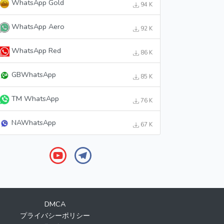
WhatsApp Gold
94 K
WhatsApp Aero
92 K
WhatsApp Red
86 K
GBWhatsApp
85 K
TM WhatsApp
76 K
NAWhatsApp
67 K
DMCA
プライバシーポリシー