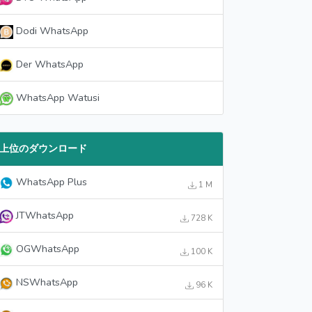
Dodi WhatsApp
Der WhatsApp
WhatsApp Watusi
上位のダウンロード
WhatsApp Plus
1 M
JTWhatsApp
728 K
OGWhatsApp
100 K
NSWhatsApp
96 K