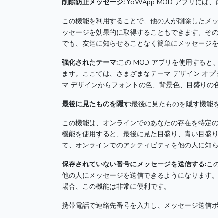
削除防止メッセージ:
YoWApp MOD アプリに
この機能を利用することで、他の人が削除したメ
ッセージを効果的に取得することもできます。
そ
でも、友達に知らせることなく簡単にメッセージ
強化されたテーマ:
この MOD アプリを使用する
ます。
ここでは、さまざまなテーマ デザイン オ
マ デザインからフォントの色、背景色、目盛りの
最後に見たものを隠す:
最後に見たものを隠す機能
この機能は、オンラインでのあなたの存在を特定
機能を使用すると、最後に見た目盛り、青い目盛
て、オンラインでのアクティビティを他の人に知
保存されていない番号にメッセージを送信する:
こ
他の人にメッセージを送信できるようになります
場合、この機能は非常に便利です。
携帯電話で連絡先番号を入力し、メッセージ送信