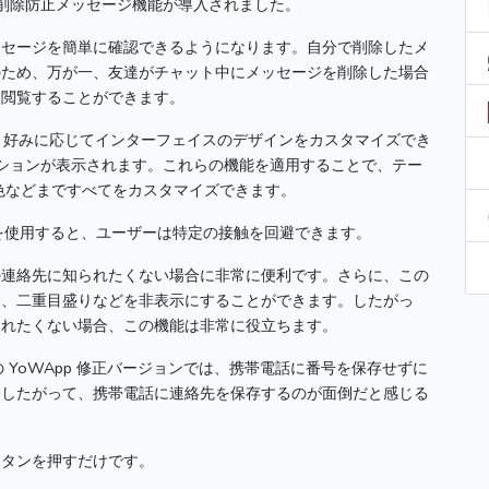
は、削除防止メッセージ機能が導入されました。
ッセージを簡単に確認できるようになります。
自分で削除したメ
のため、万が一、友達がチャット中にメッセージを削除した場合
を閲覧することができます。
と、好みに応じてインターフェイスのデザインをカスタマイズでき
プションが表示されます。これらの機能を適用することで、テー
色などまですべてをカスタマイズできます。
を使用すると、ユーザーは特定の接触を回避できます。
の連絡先に知られたくない場合に非常に便利です。
さらに、この
り、二重目盛りなどを非表示にすることができます。
したがっ
られたくない場合、この機能は非常に役立ちます。
の YoWApp 修正バージョンでは、携帯電話に番号を保存せずに
。
したがって、携帯電話に連絡先を保存するのが面倒だと感じる
ボタンを押すだけです。