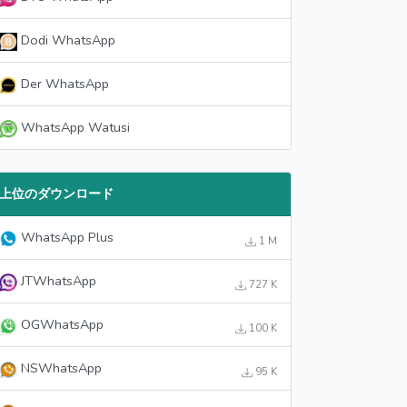
Dodi WhatsApp
Der WhatsApp
WhatsApp Watusi
上位のダウンロード
WhatsApp Plus
1 M
JTWhatsApp
727 K
OGWhatsApp
100 K
NSWhatsApp
95 K