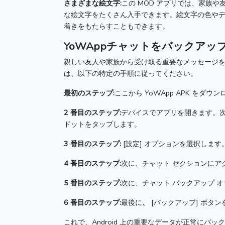
さまざまな絵文字:
この MOD アプリでは、家族
な絵文字をたくさん入手できます。
絵文字の色やデ
着きをもたらすこともできます。
YoWAppチャットをバックアッ
親しい友人や家族から受け取る重要なメッセージ
は、以下の特定の手順に従ってください。
最初のステップ:
ここから YoWApp APK を
2 番目のステップ:
デバイスでアプリを開きます。
ドットをタップします。
3 番目のステップ:
[設定] オプションを選択します
4 番目のステップ:
次に、チャット セクションにア
5 番目のステップ:
次に、チャット バックアップ 
6 番目のステップ:
最後に
、
[バックアップ] ボタ
これで、Android 上の重要なデータが正常にバ