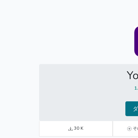
Y
1
30 K
そ