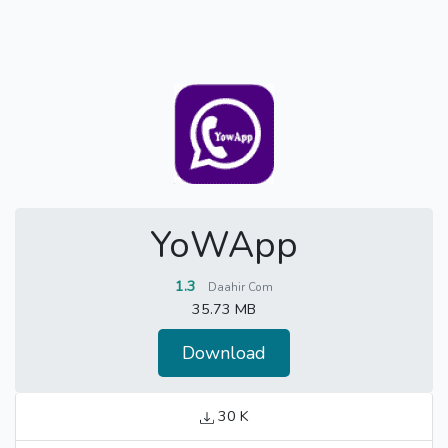
YoWApp
1.3
Daahir Com
35.73 MB
Download
30 K