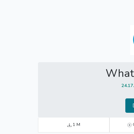
What
24.17
1 M