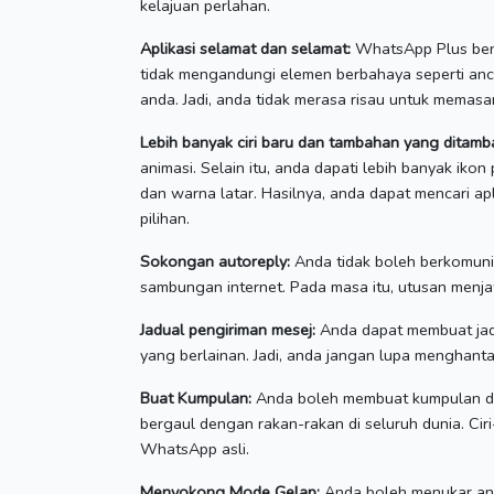
kelajuan perlahan.
Aplikasi selamat dan selamat:
WhatsApp Plus bena
tidak mengandungi elemen berbahaya seperti anc
anda.
Jadi, anda tidak merasa risau untuk memas
Lebih banyak ciri baru dan tambahan yang ditamb
animasi.
Selain itu, anda dapati lebih banyak ikon
dan warna latar.
Hasilnya, anda dapat mencari ap
pilihan.
Sokongan autoreply:
Anda tidak boleh berkomunik
sambungan internet.
Pada masa itu, utusan menja
Jadual pengiriman mesej:
Anda dapat membuat jad
yang berlainan.
Jadi, anda jangan lupa menghanta
Buat Kumpulan:
Anda boleh membuat kumpulan da
bergaul dengan rakan-rakan di seluruh dunia.
Cir
WhatsApp asli.
Menyokong Mode Gelap:
Anda boleh menukar an