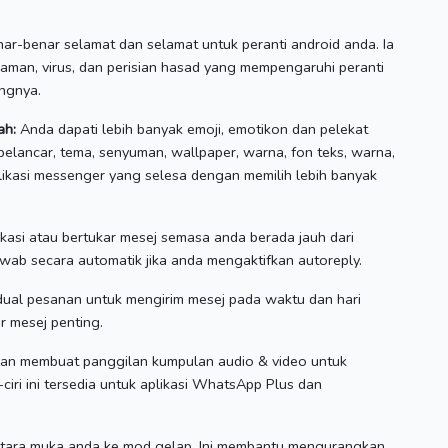
r-benar selamat dan selamat untuk peranti android anda.
Ia
aman, virus, dan perisian hasad yang mempengaruhi peranti
angnya.
ah:
Anda dapati lebih banyak emoji, emotikon dan pelekat
 pelancar, tema, senyuman, wallpaper, warna, fon teks, warna,
likasi messenger yang selesa dengan memilih lebih banyak
asi atau bertukar mesej semasa anda berada jauh dari
wab secara automatik jika anda mengaktifkan autoreply.
ual pesanan untuk mengirim mesej pada waktu dan hari
r mesej penting.
n membuat panggilan kumpulan audio & video untuk
i-ciri ini tersedia untuk aplikasi WhatsApp Plus dan
tara muka anda ke mod gelap.
Ini membantu mengurangkan