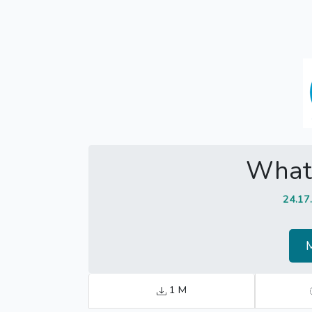
What
24.17
1 M