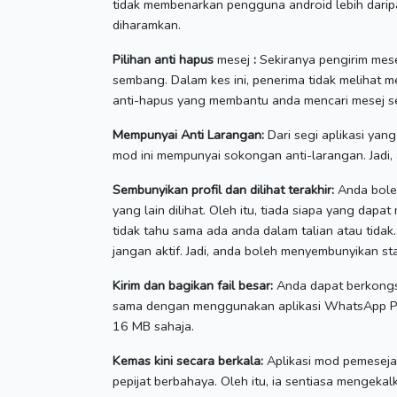
tidak membenarkan pengguna android lebih darip
diharamkan.
Pilihan anti hapus
mesej
:
Sekiranya pengirim mese
sembang.
Dalam kes ini, penerima tidak melihat m
anti-hapus yang membantu anda mencari mesej s
Mempunyai Anti Larangan:
Dari segi aplikasi yan
mod ini mempunyai sokongan anti-larangan.
Jadi
Sembunyikan profil dan dilihat terakhir:
Anda boleh
yang lain dilihat.
Oleh itu, tiada siapa yang dapa
tidak tahu sama ada anda dalam talian atau tidak
jangan aktif.
Jadi, anda boleh menyembunyikan sta
Kirim dan bagikan fail besar:
Anda dapat berkongs
sama dengan menggunakan aplikasi WhatsApp Plu
16 MB sahaja.
Kemas kini secara berkala:
Aplikasi mod pemesejan
pepijat berbahaya.
Oleh itu, ia sentiasa mengekal