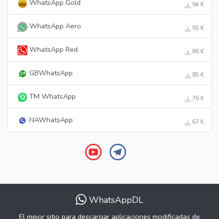
WhatsApp Gold
94 K
WhatsApp Aero
91 K
WhatsApp Red
86 K
GBWhatsApp
85 K
TM WhatsApp
76 K
NAWhatsApp
67 K
WhatsAppDL
El mejor sitio para descargar aplicaciones modificadas de