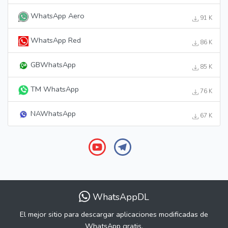
WhatsApp Aero
91 K
WhatsApp Red
86 K
GBWhatsApp
85 K
TM WhatsApp
76 K
NAWhatsApp
67 K
WhatsAppDL
El mejor sitio para descargar aplicaciones modificadas de
WhatsApp gratis.