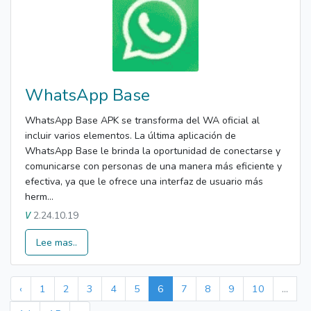
WhatsApp Base
WhatsApp Base APK se transforma del WA oficial al
incluir varios elementos. La última aplicación de
WhatsApp Base le brinda la oportunidad de conectarse y
comunicarse con personas de una manera más eficiente y
efectiva, ya que le ofrece una interfaz de usuario más
herm...
2.24.10.19
V
Lee mas..
‹
1
2
3
4
5
6
7
8
9
10
...