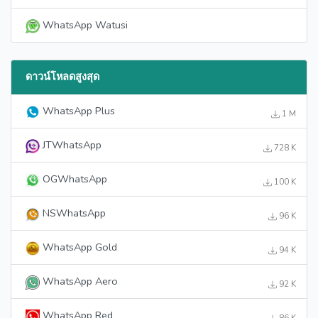
WhatsApp Watusi
ดาวน์โหลดสูงสุด
WhatsApp Plus
1 M
JTWhatsApp
728 K
OGWhatsApp
100 K
NSWhatsApp
96 K
WhatsApp Gold
94 K
WhatsApp Aero
92 K
WhatsApp Red
86 K