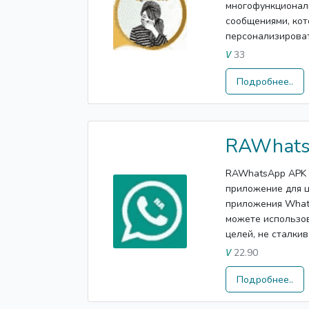
многофункционал
сообщениями, кот
персонализироват
33
V
Подробнее..
RAWhat
RAWhatsApp APK 
приложение для ц
приложения Whats
можете использов
целей, не сталкив
22.90
V
Подробнее..