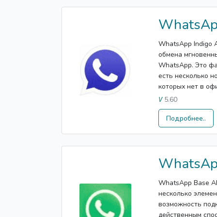
WhatsApp
WhatsApp Indigo 
обмена мгновенны
WhatsApp. Это фа
есть несколько н
которых нет в офи
5.60
V
Подробнее..
WhatsAp
WhatsApp Base A
несколько элемен
возможность под
действенным спос