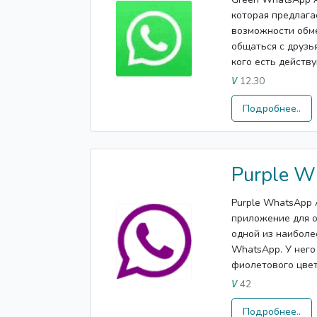
которая предлага
возможности обме
общаться с друзья
кого есть действу
12.30
V
Подробнее..
Purple W
Purple WhatsApp 
приложение для о
одной из наиболе
WhatsApp. У него
фиолетового цвета
42
V
Подробнее..