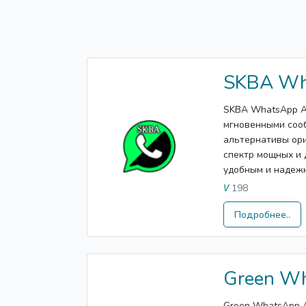
SKBA Wh
SKBA WhatsApp A
мгновенными сооб
альтернативы ор
спектр мощных и 
удобным и надежн
198
V
Подробнее..
Green W
Green WhatsApp 