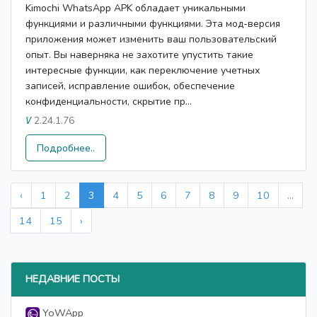
Kimochi WhatsApp APK обладает уникальными
функциями и различными функциями. Эта мод-версия
приложения может изменить ваш пользовательский
опыт. Вы наверняка не захотите упустить такие
интересные функции, как переключение учетных
записей, исправление ошибок, обеспечение
конфиденциальности, скрытие пр...
2.24.1.76
V
Подробнее..
‹
1
2
3
4
5
6
7
8
9
10
...
14
15
›
НЕДАВНИЕ ПОСТЫ
YoWApp