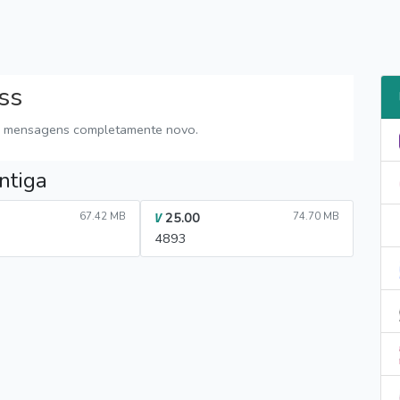
ss
e mensagens completamente novo.
ntiga
67.42 MB
25.00
74.70 MB
V
4893