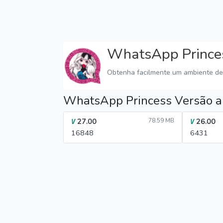
WhatsApp Prince
Obtenha facilmente um ambiente d
WhatsApp Princess Versão a
27.00
78.59 MB
26.00
V
V
16848
6431