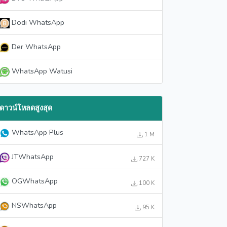
Dodi WhatsApp
Der WhatsApp
WhatsApp Watusi
ดาวน์โหลดสูงสุด
WhatsApp Plus
1 M
JTWhatsApp
727 K
OGWhatsApp
100 K
NSWhatsApp
95 K