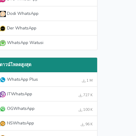
Dodi WhatsApp
Der WhatsApp
WhatsApp Watusi
ดาวน์โหลดสูงสุด
WhatsApp Plus
1 M
JTWhatsApp
727 K
OGWhatsApp
100 K
NSWhatsApp
96 K