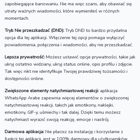
zapobiegające banowaniu.
Nie ma więc szans, aby obawiać się
utraty ważnych wiadomości, które wymieniłeś w różnych
momentach.
Tryb Nie przeszkadzać (DND):
Tryb DND to bardzo przydatna
opcja dla tej aplikacji.
Włączenie tej opcji pomaga wyłączyć
powiadomienia, połączenia i wiadomości, aby nie przeszkadzać.
Lepsza prywatność:
Możesz ustawić opcje prywatności, takie jak
ukryj ostatnio widziany, ukryj status online, opis profilu i zdjęcie.
Tak więc nikt nie identyfikuje Twojej prawdziwej tożsamości i
dostępności online.
Zwiększone elementy natychmiastowej reakcji:
aplikacja
WhatsApp Arabe zapewnia więcej elementów o zwiększonej
natychmiastowej reakcji, takich jak emotikony, naklejki,
emotikony, GIF-y, uśmiechy i tak dalej.
Dzięki temu możesz
natychmiast wyrazić swoją reakcję, emocje i nastrój.
Darmowa aplikacja:
Nie płacisz za instalację i korzystanie z
funkcji tej aplikacji.
jest w 100% darmowy dla użytkowników