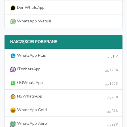
Der WhatsApp
WhatsApp Watusi
NAJCZĘŚCIEJ POBIERANE
WhatsApp Plus
1 M
JTWhatsApp
728 K
OGWhatsApp
100 K
NSWhatsApp
96 K
WhatsApp Gold
94 K
WhatsApp Aero
92 K