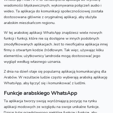
wiadomości błyskawicznych, wykonywania połączeń audio i
wideo.
Ta aplikacja do komunikacji społecznościowej została
dostosowana głównie z oryginalnej aplikacji, aby służyła
arabskim mieszkańcom regionu.
W tej arabskiej aplikacji WhatsApp znajdziesz wiele nowych
funkcji i funkcji, które nie są dostępne w innych podobnych
zmodyfikowanych aplikacjach.
Jest to nieoficjalna aplikacja innej
firmy o otwartym kodzie źródłowym.
Tak więc, używając kilku
elementów, użytkownicy \androida mogą dostosować jego
wygląd według własnego uznania.
Z dnia na dzień staje się popularną aplikacją komunikacyjną dla
Arabów.
W rezultacie ludzie często wybierają arabską aplikację
WhatsApp, aby łączyć się i komunikować z ludźmi.
Funkcje arabskiego WhatsApp
Ta aplikacja tworzy swoją wyróżniającą pozycję na rynku
aplikacji modowych ze względu na swoje unikalne funkcje.
Dzisiaj tutaj przedstawiono niektóre funkcje i funkcje, aby