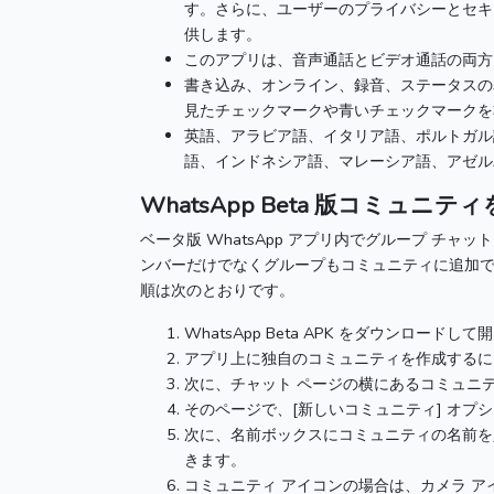
す。
さらに、ユーザーのプライバシーとセキ
供します。
このアプリは、音声通話とビデオ通話の両方に
書き込み、オンライン、録音、ステータスの
見たチェックマークや青いチェックマークを
英語、アラビア語、イタリア語、ポルトガル
語、インドネシア語、マレーシア語、アゼル
WhatsApp Beta
版コミュニティ
ベータ版 WhatsApp アプリ内でグループ チ
ンバーだけでなくグループもコミュニティに追加
順は次のとおりです。
WhatsApp Beta
APK をダウンロードして
アプリ上に独自のコミュニティを作成するには、
次に、チャット ページの横にあるコミュニ
そのページで、[新しいコミュニティ] オプ
次に、名前ボックスにコミュニティの名前を
きます。
コミュニティ アイコンの場合は、カメラ 