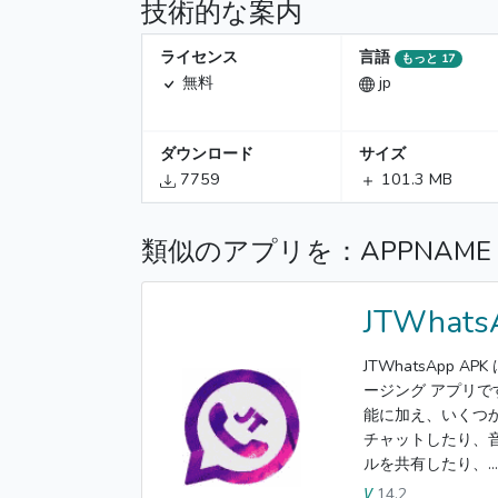
技術的な案内
ライセンス
言語
もっと 17
無料
jp
ダウンロード
サイズ
7759
101.3 MB
類似のアプリを：APPNAM
JTWhats
JTWhatsApp 
ージング アプリで
能に加え、いくつ
チャットしたり、音
ルを共有したり、...
14.2
V