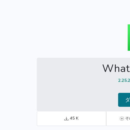
What
2.25.
45 K
そ