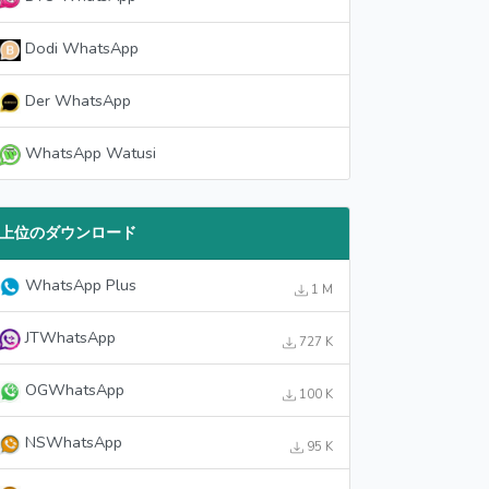
Dodi WhatsApp
Der WhatsApp
WhatsApp Watusi
上位のダウンロード
WhatsApp Plus
1 M
JTWhatsApp
727 K
OGWhatsApp
100 K
NSWhatsApp
95 K