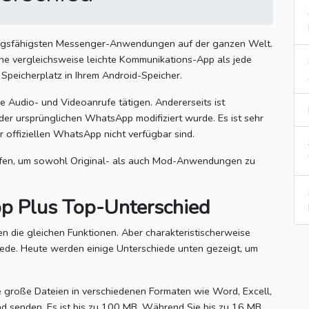
stungsfähigsten Messenger-Anwendungen auf der ganzen Welt.
ine vergleichsweise leichte Kommunikations-App als jede
Speicherplatz in Ihrem Android-Speicher.
Sie Audio- und Videoanrufe tätigen.
Andererseits ist
der ursprünglichen WhatsApp modifiziert wurde.
Es ist sehr
er offiziellen WhatsApp nicht verfügbar sind.
griffen, um sowohl Original- als auch Mod-Anwendungen zu
Plus Top-Unterschied
en die gleichen Funktionen.
Aber charakteristischerweise
iede.
Heute werden einige Unterschiede unten gezeigt, um
große Dateien in verschiedenen Formaten wie Word, Excell,
und senden.
Es ist bis zu 100 MB.
Während Sie bis zu 16 MB