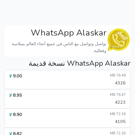
WhatsApp Alaskar
تواصل وتواصل مع الناس في جميع أنحاء العالم بسلاسة
وفعالية.
WhatsApp Alaskar نسخة قديمة
9.00
76.48 MB
V
4326
8.95
76.47 MB
V
4223
8.90
72.26 MB
V
4105
8.82
72.26 MB
V