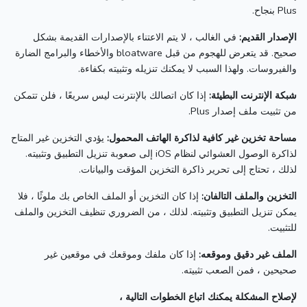
Plus بنجاح.
الإصدار القديم:
في الغالب ، لا يتم الاعتناء بالإصدارات القديمة بشكل
صحيح.
قد يتعرض للهجوم من قبل bloatware والأخطاء والبرامج الضارة
والفيروسات.
ولهذا السبب لا يمكنك تنزيله وتثبيته بكفاءة.
شبكة الإنترنت البطيئة:
إذا كان اتصالك بالإنترنت ليس سريعًا ، فلن تتمكن
من تثبيت ملف إصدار Plus.
مساحة تخزين غير كافية لذاكرة الهاتف المحمول:
يؤدي التخزين غير المتاح
لذاكرة الوصول العشوائي لنظام iOS إلى صعوبة تنزيل التطبيق وتثبيته.
لذلك ، تحتاج إلى تحرير ذاكرة التخزين المؤقت والبيانات.
التخزين والملف التالفان:
إذا كان التخزين أو الملف الخاص بك ملوثًا ، فلا
يمكن تنزيل التطبيق وتثبيته.
لذلك ، من الضروري تنظيف التخزين والملف
للتثبيت.
الملف غير دقيق وموقعه:
إذا كان ملفك وموقعك في موقعين غير
صحيحين ، فمن الصعب تثبيته.
لإصلاح المشكلة يمكنك اتباع الخطوات التالية ،