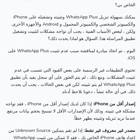
الخاص بي؟
يمكنك بسهولة تنزيل WhatsApp Plus وتثبيته وتشغيله على iPhone
والكمبيوتر الشخصي والكمبيوتر المحمول و Android والأجهزة الأخرى.
ولكن ، لبعض الأسباب الفنية ، يجب أن تواجه مشكلات لتثبيت وتشغيل
تطبيق المراسلة هذا.
السؤال هو لماذا يحدث ذلك؟
اليوم ، تم اتخاذ مبادرة لمناقشة سبب عدم تثبيت WhatsApp Plus على
iOS.
تحتوي التطبيقات غير الرسمية على بعض القيود التي تتسبب في عدم
تثبيت المشكلات.
ومع ذلك ، لم يتم العثور على أي سجل يفيد بأن تطبيق
WhatsApp Plus لم يتم تثبيته.
لكن في بعض الحالات ، يجب أن يحدث
ذلك.
في أي حالة تنشأ ، دعونا نلاحظ أدناه.
إصدار أقل من iPhone:
إذا كان لديك إصدار أقل من iPhone ، فقد تواجه
مشكلة في تثبيته.
وذلك لأن الإصدارات الأقل لا تسمح بحجم بيانات مرتفع.
عندما تريد تنزيله وتثبيته يظهر خطأ.
مصدر غير معروف غير نشط:
إذا لم تقم بتمكين Unknown Source من
إعداد هاتف iPhone الخاص بك ، فقد لا تتمكن من تثبيت WhatsApp