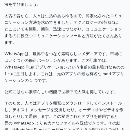
法を学びましょう。
太古の昔から、人々は生活のあらゆる面で、簡素化されたコミュ
ニケーション方法を求めてきました。
テクノロジーの時代には、
どこにいても簡単、簡単、迅速につながり、コミュニケーション
するのに役立つコミュニケーションツールと方法がたくさんあり
ます。
WhatsAppは、世界中をつなぐ素晴らしいメディアです。
市場に
はいくつかの修正バージョンがあります。
この記事では、
WhatsApp Plus アプリケーションという名前の最も強力なものの
1 つに注目します。
これは、元のアプリの最も有名な mod アプリ
ケーションの 1 つです。
公式にはない素晴らしい機能で世界中で人気を博しています。
そのため、人々はアプリを頻繁にダウンロードしてインストール
し、テキスト メッセージを交換したり、オーディオやビデオを作
成したりして通信します。
この変更されたアプリを使用すると、
元の WhatsApp よりも大きなファイルを送信できます。
その結
果、WhatsApp Plus はユーザーにとって大きな魅力を生み出しま