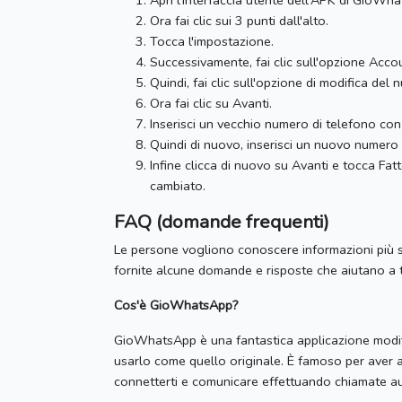
Apri l'interfaccia utente dell'APK di GioWha
Ora fai clic sui 3 punti dall'alto.
Tocca l'impostazione.
Successivamente, fai clic sull'opzione Acco
Quindi, fai clic sull'opzione di modifica del 
Ora fai clic su Avanti.
Inserisci un vecchio numero di telefono con
Quindi di nuovo, inserisci un nuovo numero 
Infine clicca di nuovo su Avanti e tocca Fat
cambiato.
FAQ (domande frequenti)
Le persone vogliono conoscere informazioni più
fornite alcune domande e risposte che aiutano a t
Cos'è GioWhatsApp?
GioWhatsApp è una fantastica applicazione modif
usarlo come quello originale.
È famoso per aver a
connetterti e comunicare effettuando chiamate au