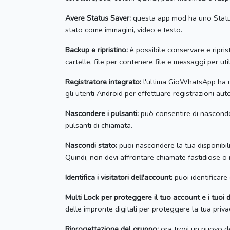
Avere Status Saver:
questa app mod ha uno Statu
stato come immagini, video e testo.
Backup e ripristino:
è possibile conservare e riprist
cartelle, file per contenere file e messaggi per utili
Registratore integrato:
l'ultima GioWhatsApp ha un
gli utenti Android per effettuare registrazioni au
Nascondere i pulsanti:
può consentire di nascondere
pulsanti di chiamata.
Nascondi stato:
puoi nascondere la tua disponibil
Quindi, non devi affrontare chiamate fastidiose o 
Identifica i visitatori dell'account:
puoi identificare 
Multi Lock per proteggere il tuo account e i tuoi d
delle impronte digitali per proteggere la tua priva
Riprogettazione del gruppo:
ora trovi un nuovo de