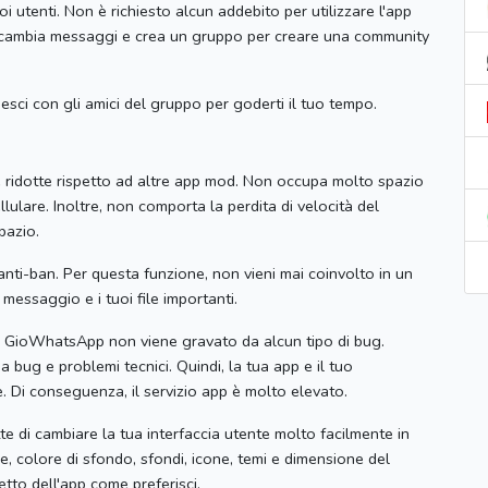
oi utenti.
Non è richiesto alcun addebito per utilizzare l'app
 scambia messaggi e crea un gruppo per creare una community
esci con gli amici del gruppo per goderti il ​​tuo tempo.
 ridotte rispetto ad altre app mod.
Non occupa molto spazio
llulare.
Inoltre, non comporta la perdita di velocità del
pazio.
anti-ban.
Per questa funzione, non vieni mai coinvolto in un
o messaggio e i tuoi file importanti.
i GioWhatsApp non viene gravato da alcun tipo di bug.
da bug e problemi tecnici.
Quindi, la tua app e il tuo
e.
Di conseguenza, il servizio app è molto elevato.
te di cambiare la tua interfaccia utente molto facilmente in
, colore di sfondo, sfondi, icone, temi e dimensione del
etto dell'app come preferisci.