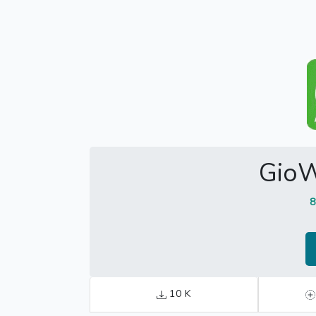
Gio
8
10 K