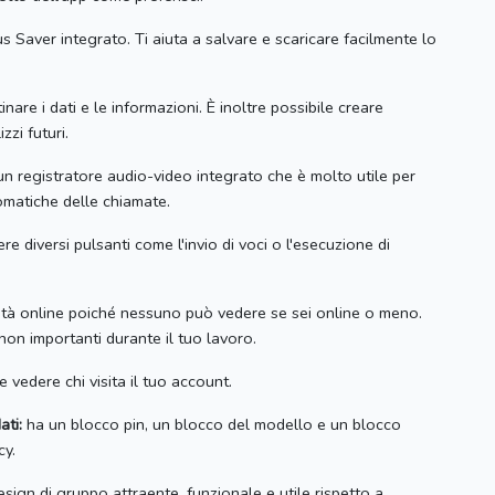
s Saver integrato.
Ti aiuta a salvare e scaricare facilmente lo
inare i dati e le informazioni.
È inoltre possibile creare
zzi futuri.
 registratore audio-video integrato che è molto utile per
tomatiche delle chiamate.
 diversi pulsanti come l'invio di voci o l'esecuzione di
ità online poiché nessuno può vedere se sei online o meno.
non importanti durante il tuo lavoro.
e vedere chi visita il tuo account.
ati:
ha un blocco pin, un blocco del modello e un blocco
cy.
sign di gruppo attraente, funzionale e utile rispetto a