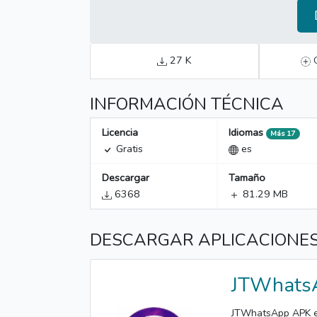
27 K
INFORMACIÓN TÉCNICA
Licencia
Idiomas
Más 17
Gratis
es
Descargar
Tamaño
6368
81.29 MB
DESCARGAR APLICACIONES
JTWhats
JTWhatsApp APK es