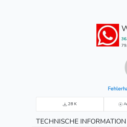
W
36
79
Fehlerha
28 K
A
TECHNISCHE INFORMATION