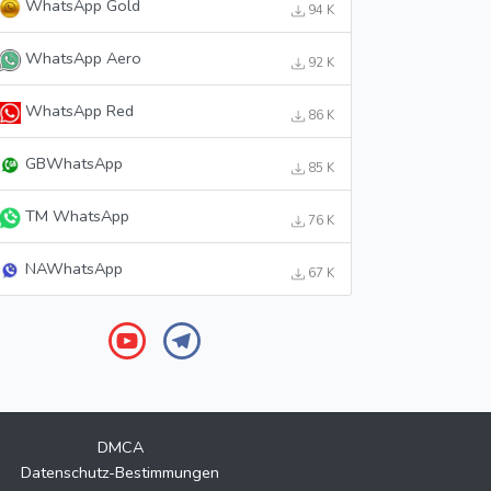
WhatsApp Gold
94 K
WhatsApp Aero
92 K
WhatsApp Red
86 K
GBWhatsApp
85 K
TM WhatsApp
76 K
NAWhatsApp
67 K
DMCA
Datenschutz-Bestimmungen