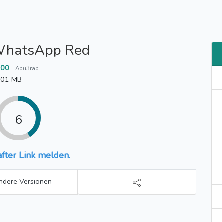
hatsApp Red
.00
Abu3rab
.01 MB
6
fter Link melden.
ndere Versionen